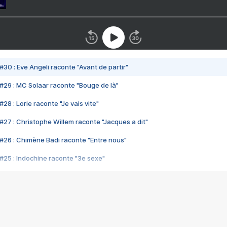
#30 : Eve Angeli raconte "Avant de partir"
#29 : MC Solaar raconte "Bouge de là"
28 : Lorie raconte "Je vais vite"
#27 : Christophe Willem raconte "Jacques a dit"
#26 : Chimène Badi raconte "Entre nous"
#25 : Indochine raconte "3e sexe"
#24 : Zaho raconte "C'est chelou"
#23 : Patrick Bruel raconte "Au café des délices"
#22 : Kyo raconte "Le chemin"