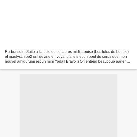
Re-bonsoir!! Suite à l'article de cet après midi, Louise (Les tutos de Louise)
et maelyschloe2 ont deviné en voyant la tête et un bout du corps que mon
nouvel amigurumi est un mini Yoda!! Bravo ;) On entend beaucoup parler de
Star Wars en ce moment, et...