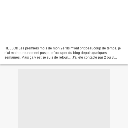
HELLO!! Les premiers mois de mon 2e fils m'ont prit beaucoup de temps, je
n'ai malheureusement pas pu m'occuper du blog depuis quelques
semaines. Mais ça y est, je suis de retour… J'ai été contacté par 2 ou 3
marques pour être en partenariat avec eux,...