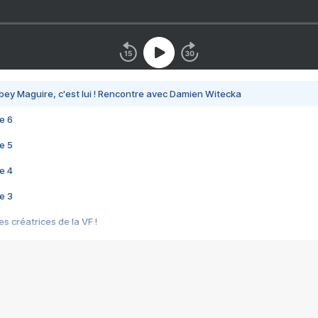
bey Maguire, c'est lui ! Rencontre avec Damien Witecka
e 6
e 5
e 4
e 3
s créatrices de la VF !
e 2
e 1
e Mektoub My Love arrive enfin ! Rencontre avec Shaïn Boumedine et Sal