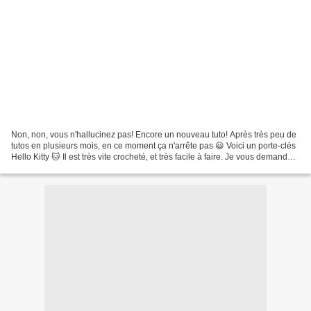
Non, non, vous n'hallucinez pas! Encore un nouveau tuto! Après très peu de
tutos en plusieurs mois, en ce moment ça n'arrête pas 😃 Voici un porte-clés
Hello Kitty 🐱 Il est très vite crocheté, et très facile à faire. Je vous demandais
la dernière fois...