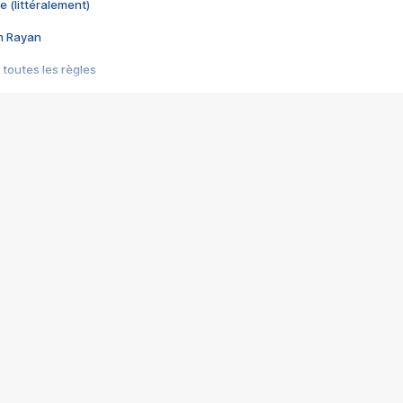
e (littéralement)
im Rayan
 toutes les règles
s les jeux vidéo
us choquant de Rockstar ? - Le scandale BULLY
e plus moche de Steam
du RÊVE tourne au CAUCHEMAR
pendant 8 heures
it… à tort
umiliés par un jeu vidéo
ire - Final Fantasy 8
ti un empire - Age of Empires
story DOFUS