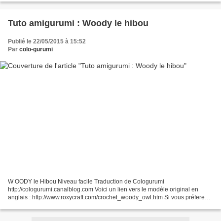
Tuto amigurumi : Woody le hibou
Publié le 22/05/2015 à 15:52
Par
colo-gurumi
W OODY le Hibou Niveau facile Traduction de Cologurumi
http://cologurumi.canalblog.com Voici un lien vers le modèle original en
anglais : http://www.roxycraft.com/crochet_woody_owl.htm Si vous préferez
télécharger le tuto au format PDF le voici : Woody_le_hibou....