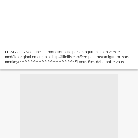
LE SINGE Niveau facile Traduction faite par Cologurumi. Lien vers le
modèle original en anglais : http://lilleliis.com/free-patterns/amigurumi-sock-
monkey/ *********************************** Si vous êtes débutant je vous
conseille d'aller jeter un coup...