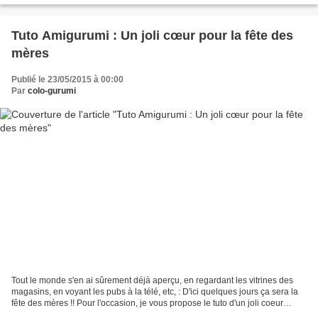
Tuto Amigurumi : Un joli cœur pour la fête des
mères
Publié le 23/05/2015 à 00:00
Par
colo-gurumi
Tout le monde s'en ai sûrement déjà aperçu, en regardant les vitrines des
magasins, en voyant les pubs à la télé, etc, : D'ici quelques jours ça sera la
fête des mères !! Pour l'occasion, je vous propose le tuto d'un joli coeur
crocheté. Il serait parfait...