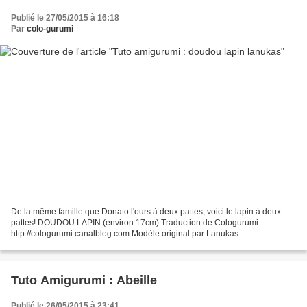
Publié le 27/05/2015 à 16:18
Par
colo-gurumi
De la même famille que Donato l'ours à deux pattes, voici le lapin à deux
pattes! DOUDOU LAPIN (environ 17cm) Traduction de Cologurumi
http://cologurumi.canalblog.com Modèle original par Lanukas :
http://www.lanukas.com/2013/09/un-conejito-bipedo.html...
Tuto Amigurumi : Abeille
Publié le 26/05/2015 à 23:41