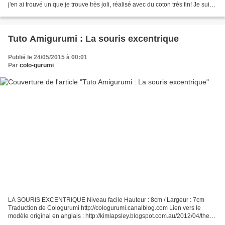
j'en ai trouvé un que je trouve très joli, réalisé avec du coton très fin! Je suis
vraiment désolée...
Tuto Amigurumi : La souris excentrique
Publié le 24/05/2015 à 00:01
Par
colo-gurumi
LA SOURIS EXCENTRIQUE Niveau facile Hauteur : 8cm / Largeur : 7cm
Traduction de Cologurumi http://cologurumi.canalblog.com Lien vers le
modèle original en anglais : http://kimlapsley.blogspot.com.au/2012/04/the-
oddball-mice.html *********************************...