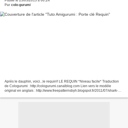
Publié le 25/05/2015 à 00:24
Par
colo-gurumi
Après le dauphin, voici...le requin!! LE REQUIN *Niveau facile* Traduction
de Cologurumi : http://cologurumi.canalblog.com Lien vers le modèle
original en anglais : http://www.freepatternsbyh.blogspot.fr/2011/07/shark-
amigurumi.html Si vous préférez le...