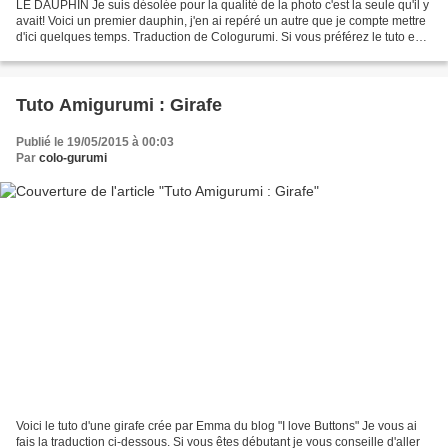
LE DAUPHIN Je suis désolée pour la qualité de la photo c'est la seule qu'il y
avait! Voici un premier dauphin, j'en ai repéré un autre que je compte mettre
d'ici quelques temps. Traduction de Cologurumi. Si vous préférez le tuto en
format PDF : LE_DAUPHIN...
Tuto Amigurumi : Girafe
Publié le 19/05/2015 à 00:03
Par
colo-gurumi
Voici le tuto d'une girafe crée par Emma du blog "I love Buttons" Je vous ai
fais la traduction ci-dessous. Si vous êtes débutant je vous conseille d'aller