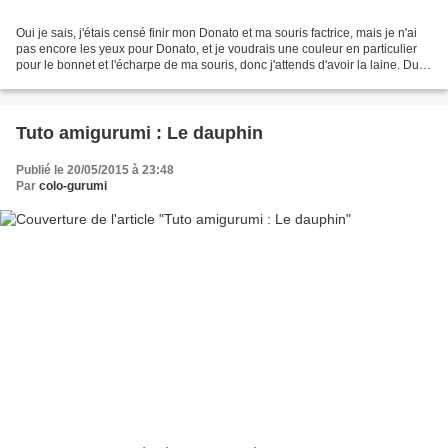
Oui je sais, j'étais censé finir mon Donato et ma souris factrice, mais je n'ai
pas encore les yeux pour Donato, et je voudrais une couleur en particulier
pour le bonnet et l'écharpe de ma souris, donc j'attends d'avoir la laine. Du
coup ça m'a laissé...
Tuto amigurumi : Le dauphin
Publié le 20/05/2015 à 23:48
Par
colo-gurumi