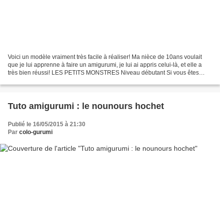
Voici un modèle vraiment très facile à réaliser! Ma nièce de 10ans voulait
que je lui apprenne à faire un amigurumi, je lui ai appris celui-là, et elle a
très bien réussi! LES PETITS MONSTRES Niveau débutant Si vous êtes
débutant je vous conseille d'aller...
Tuto amigurumi : le nounours hochet
Publié le 16/05/2015 à 21:30
Par
colo-gurumi