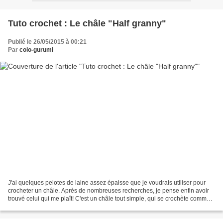
Tuto crochet : Le châle "Half granny"
Publié le 26/05/2015 à 00:21
Par
colo-gurumi
J'ai quelques pelotes de laine assez épaisse que je voudrais utiliser pour
crocheter un châle. Après de nombreuses recherches, je pense enfin avoir
trouvé celui qui me plaît! C'est un châle tout simple, qui se crochète comme
un granny, sauf qu'à la fin...