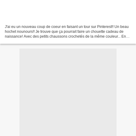
J'ai eu un nouveau coup de coeur en faisant un tour sur Pinterest!! Un beau
hochet nounours!! Je trouve que ça pourrait faire un chouette cadeau de
naissance! Avec des petits chaussons crochetés de la même couleur... En
plus quand c'est fait soi même,...