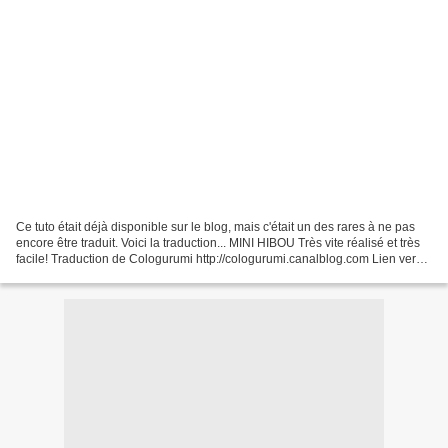
Ce tuto était déjà disponible sur le blog, mais c'était un des rares à ne pas
encore être traduit. Voici la traduction... MINI HIBOU Très vite réalisé et très
facile! Traduction de Cologurumi http://cologurumi.canalblog.com Lien vers
le modèle original...