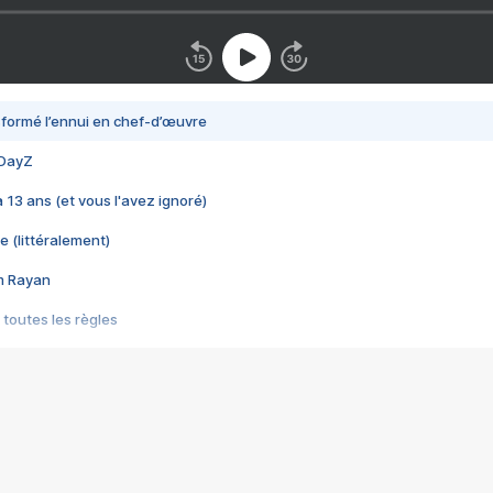
nsformé l’ennui en chef-d’œuvre
 DayZ
 a 13 ans (et vous l'avez ignoré)
e (littéralement)
im Rayan
 toutes les règles
s les jeux vidéo
us choquant de Rockstar ? - Le scandale BULLY
e plus moche de Steam
du RÊVE tourne au CAUCHEMAR