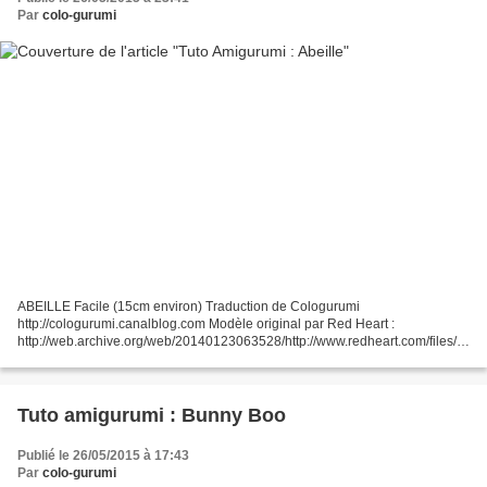
Par
colo-gurumi
ABEILLE Facile (15cm environ) Traduction de Cologurumi
http://cologurumi.canalblog.com Modèle original par Red Heart :
http://web.archive.org/web/20140123063528/http://www.redheart.com/files/p
atterns/pdf/WR1728.pdf ********************************* Si...
Tuto amigurumi : Bunny Boo
Publié le 26/05/2015 à 17:43
Par
colo-gurumi