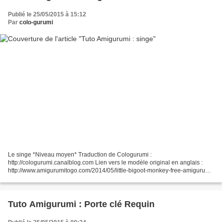
Publié le 25/05/2015 à 15:12
Par
colo-gurumi
Le singe *Niveau moyen* Traduction de Cologurumi :
http://cologurumi.canalblog.com Lien vers le modèle original en anglais :
http://www.amigurumitogo.com/2014/05/little-bigoot-monkey-free-amigurumi-
pattern.html Il y a également une vidéo (en anglais)...
Tuto Amigurumi : Porte clé Requin