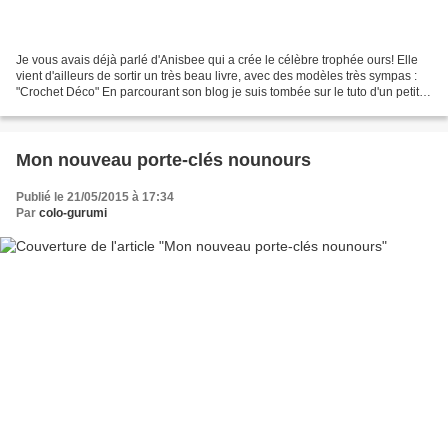
Je vous avais déjà parlé d'Anisbee qui a crée le célèbre trophée ours! Elle
vient d'ailleurs de sortir un très beau livre, avec des modèles très sympas :
"Crochet Déco" En parcourant son blog je suis tombée sur le tuto d'un petit
porte-monnaie (crocheté...
Mon nouveau porte-clés nounours
Publié le 21/05/2015 à 17:34
Par
colo-gurumi