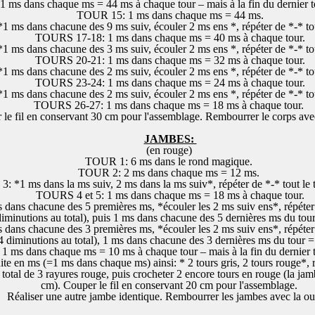
ms dans chaque ms = 44 ms à chaque tour – mais à la fin du dernier to
TOUR 15: 1 ms dans chaque ms = 44 ms.
ms dans chacune des 9 ms suiv, écouler 2 ms ens *, répéter de *-* tou
TOURS 17-18: 1 ms dans chaque ms = 40 ms à chaque tour.
ms dans chacune des 3 ms suiv, écouler 2 ms ens *, répéter de *-* tou
TOURS 20-21: 1 ms dans chaque ms = 32 ms à chaque tour.
ms dans chacune des 2 ms suiv, écouler 2 ms ens *, répéter de *-* tou
TOURS 23-24: 1 ms dans chaque ms = 24 ms à chaque tour.
ms dans chacune des 2 ms suiv, écouler 2 ms ens *, répéter de *-* tou
TOURS 26-27: 1 ms dans chaque ms = 18 ms à chaque tour.
le fil en conservant 30 cm pour l'assemblage. Rembourrer le corps avec
JAMBES:
(en rouge)
TOUR 1: 6 ms dans le rond magique.
TOUR 2: 2 ms dans chaque ms = 12 ms.
 *1 ms dans la ms suiv, 2 ms dans la ms suiv*, répéter de *-* tout le 
TOURS 4 et 5: 1 ms dans chaque ms = 18 ms à chaque tour.
ans chacune des 5 premières ms, *écouler les 2 ms suiv ens*, répéter 
diminutions au total), puis 1 ms dans chacune des 5 dernières ms du tou
ans chacune des 3 premières ms, *écouler les 2 ms suiv ens*, répéter 
4 diminutions au total), 1 ms dans chacune des 3 dernières ms du tour 
 ms dans chaque ms = 10 ms à chaque tour – mais à la fin du dernier to
te en ms (=1 ms dans chaque ms) ainsi: * 2 tours gris, 2 tours rouge*, r
un total de 3 rayures rouge, puis crocheter 2 encore tours en rouge (la j
cm). Couper le fil en conservant 20 cm pour l'assemblage.
Réaliser une autre jambe identique. Rembourrer les jambes avec la o