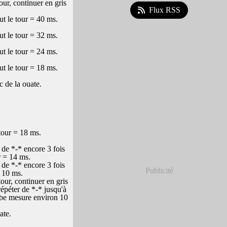
ur, continuer en gris
Flux RSS
t le tour = 40 ms.
t le tour = 32 ms.
t le tour = 24 ms.
t le tour = 18 ms.
 de la ouate.
tour = 18 ms.
de *-* encore 3 fois
r = 14 ms.
de *-* encore 3 fois
Publicité
= 10 ms.
ur, continuer en gris
épéter de *-* jusqu'à
ambe mesure environ 10
uate.