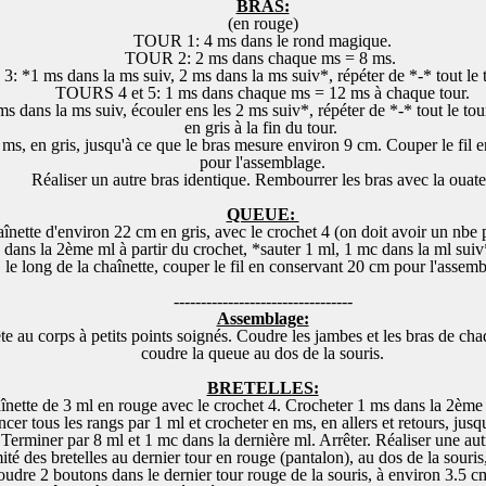
BRAS:
(en rouge)
TOUR 1: 4 ms dans le rond magique.
TOUR 2: 2 ms dans chaque ms = 8 ms.
 *1 ms dans la ms suiv, 2 ms dans la ms suiv*, répéter de *-* tout le 
TOURS 4 et 5: 1 ms dans chaque ms = 12 ms à chaque tour.
dans la ms suiv, écouler ens les 2 ms suiv*, répéter de *-* tout le tou
en gris à la fin du tour.
ms, en gris, jusqu'à ce que le bras mesure environ 9 cm. Couper le fil
pour l'assemblage.
Réaliser un autre bras identique. Rembourrer les bras avec la ouat
QUEUE:
nette d'environ 22 cm en gris, avec le crochet 4 (on doit avoir un nbe p
 dans la 2ème ml à partir du crochet, *sauter 1 ml, 1 mc dans la ml suiv*
le long de la chaînette, couper le fil en conservant 20 cm pour l'assem
---------------------------------
Assemblage:
te au corps à petits points soignés. Coudre les jambes et les bras de ch
coudre la queue au dos de la souris.
BRETELLES:
nette de 3 ml en rouge avec le crochet 4. Crocheter 1 ms dans la 2ème 
er tous les rangs par 1 ml et crocheter en ms, en allers et retours, jusq
erminer par 8 ml et 1 mc dans la dernière ml. Arrêter. Réaliser une autr
ité des bretelles au dernier tour en rouge (pantalon), au dos de la souris
Coudre 2 boutons dans le dernier tour rouge de la souris, à environ 3.5 cm