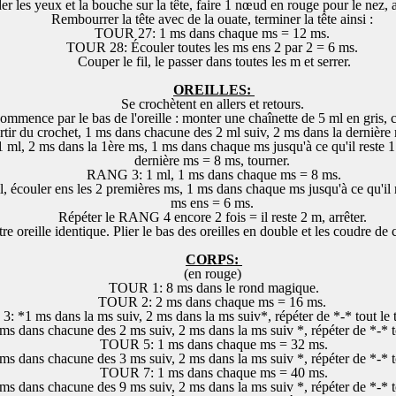
er les yeux et la bouche sur la tête, faire 1 nœud en rouge pour le nez,
Rembourrer la tête avec de la ouate, terminer la tête ainsi :
TOUR 27: 1 ms dans chaque ms = 12 ms.
TOUR 28: Écouler toutes les ms ens 2 par 2 = 6 ms.
Couper le fil, le passer dans toutes les m et serrer.
OREILLES:
Se crochètent en allers et retours.
ence par le bas de l'oreille : monter une chaînette de 5 ml en gris, c
tir du crochet, 1 ms dans chacune des 2 ml suiv, 2 ms dans la dernière
l, 2 ms dans la 1ère ms, 1 ms dans chaque ms jusqu'à ce qu'il reste 1
dernière ms = 8 ms, tourner.
RANG 3: 1 ml, 1 ms dans chaque ms = 8 ms.
écouler ens les 2 premières ms, 1 ms dans chaque ms jusqu'à ce qu'il r
ms ens = 6 ms.
Répéter le RANG 4 encore 2 fois = il reste 2 m, arrêter.
re oreille identique. Plier le bas des oreilles en double et les coudre de 
CORPS:
(en rouge)
TOUR 1: 8 ms dans le rond magique.
TOUR 2: 2 ms dans chaque ms = 16 ms.
 *1 ms dans la ms suiv, 2 ms dans la ms suiv*, répéter de *-* tout le 
 dans chacune des 2 ms suiv, 2 ms dans la ms suiv *, répéter de *-* to
TOUR 5: 1 ms dans chaque ms = 32 ms.
 dans chacune des 3 ms suiv, 2 ms dans la ms suiv *, répéter de *-* to
TOUR 7: 1 ms dans chaque ms = 40 ms.
 dans chacune des 9 ms suiv, 2 ms dans la ms suiv *, répéter de *-* to