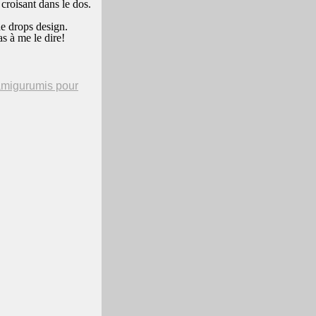
 croisant dans le dos.
e de drops design.
as à me le dire!
migurumis pour