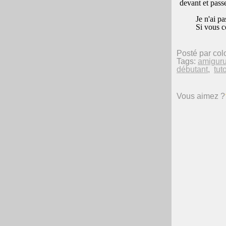
devant et passe
Je n'ai pa
Si vous c
Posté par col
Tags:
amigur
débutant
,
tut
Vous aimez ?