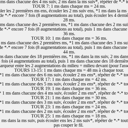
 dans chacune des 4 ms suiv, 2 ms dans la ms suiv*, répéter de *-* to
TOUR 7: 1 ms dans chaque ms = 24 ms.
r les 2 premières ms ens, écouler les 2 ms suiv ens, *1 ms dans la ms 
 de *-* encore 7 fois (8 augmentations au total), puis écouler les 4 derni
28 ms.
s dans chacune des 2 premières ms, *1 ms dans chacune des 2 ms suiv
 de *-* encore 7 fois (8 augmentations au total), puis 1 ms dans chacune
36 ms.
TOUR 10: 1 ms dans chaque ms = 36 ms.
s dans chacune des 2 premières ms, *1 ms dans chacune des 3 ms sui
 de *-* encore 7 fois (8 augmentations au total), puis 1 ms dans chacune
44 ms.
 dans chacune des 18 premières ms, *1 ms dans la ms suiv, 2 ms dans 
 fois (4 augmentations au total), puis 1 ms dans chacune des 18 derniè
arqueur entre les 2 augmentations du milieu = milieu devant (pour l'as
TOURS 13-15: 1 ms dans chaque ms = 48 ms à chaque tour.
 ms dans chacune des 6 ms suiv, écouler 2 ms ens*, répéter de *-* tou
TOUR 17: 1 ms dans chaque ms = 42 ms.
 ms dans chacune des 5 ms suiv, écouler 2 ms ens*, répéter de *-* tou
TOUR 19: 1 ms dans chaque ms = 36 ms.
 ms dans chacune des 4 ms suiv, écouler 2 ms ens*, répéter de *-* tou
TOUR 21: 1 ms dans chaque ms = 30 ms.
 ms dans chacune des 3 ms suiv, écouler 2 ms ens*, répéter de *-* tou
TOUR 23: 1 ms dans chaque ms = 24 ms.
 ms dans chacune des 2 ms suiv, écouler 2 ms ens*, répéter de *-* tou
TOUR 25: 1 ms dans chaque ms = 18 ms.
s dans la ms suiv, puis écouler ens les 2 ms suiv*, répéter de *-* tout
pas couper le fil.