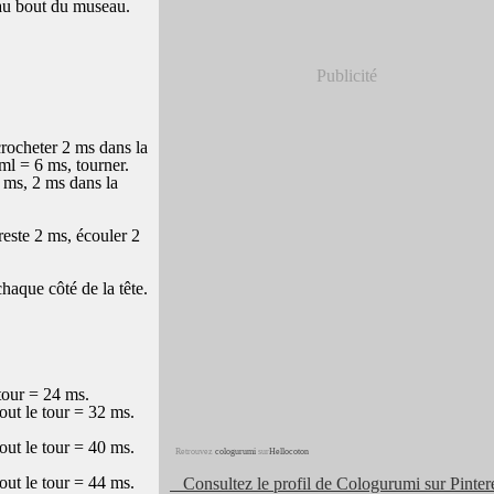
 au bout du museau.
Publicité
rocheter 2 ms dans la
 ml = 6 ms, tourner.
 ms, 2 ms dans la
este 2 ms, écouler 2
chaque côté de la tête.
tour = 24 ms.
ut le tour = 32 ms.
ut le tour = 40 ms.
Retrouvez
cologurumi
sur
Hellocoton
ut le tour = 44 ms.
Consultez le profil de Cologurumi sur Pintere