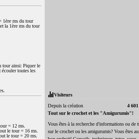
(= 1ère ms du tour
et la 1ère ms du tour
 tour ainsi: Piquer le
 écouler toutes les
es.
Visiteurs
Depuis la création
4 601
Tout sur le crochet et les "Amigurumis"!
Vous êtes à la recherche d'informations ou de t
tour = 12 ms.
ut le tour = 16 ms.
sur le crochet ou les amigurumis? Vous êtes au
ut le tour = 20 ms.
bon endroit! Conseils, techniques, tutos, vous