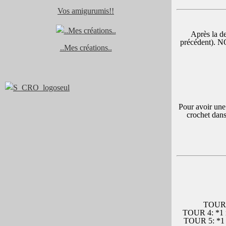
Vos amigurumis!!
Après la de
précédent). NO
..Mes créations..
Pour avoir une 
crochet dans
TOUR 3:
TOUR 4: *1 ms
TOUR 5: *1 ms