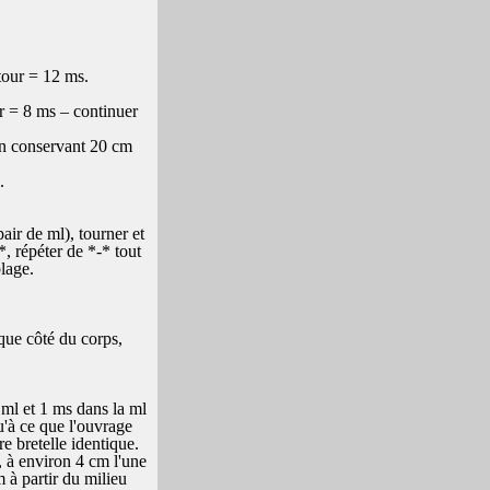
tour = 12 ms.
r = 8 ms – continuer
 en conservant 20 cm
e.
air de ml), tourner et
, répéter de *-* tout
blage.
aque côté du corps,
ml et 1 ms dans la ml
u'à ce que l'ouvrage
e bretelle identique.
, à environ 4 cm l'une
 à partir du milieu