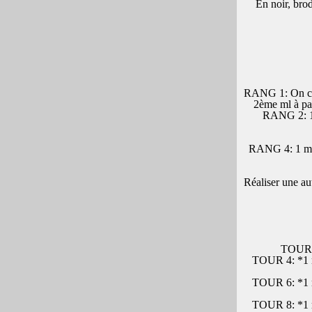
En noir, brod
RANG 1: On comm
2ème ml à par
RANG 2: 1 m
RANG 4: 1 ml, 
Réaliser une aut
TOUR 3:
TOUR 4: *1 ms
TOUR 6: *1 ms
TOUR 8: *1 ms