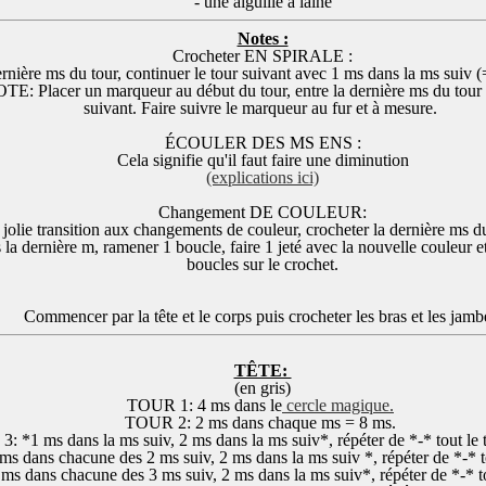
- une aiguille à laine
Notes :
Crocheter EN SPIRALE :
rnière ms du tour, continuer le tour suivant avec 1 ms dans la ms suiv 
TE: Placer un marqueur au début du tour, entre la dernière ms du tour 
suivant. Faire suivre le marqueur au fur et à mesure.
ÉCOULER DES MS ENS :
Cela signifie qu'il faut faire une diminution
(explications ici)
Changement DE COULEUR:
jolie transition aux changements de couleur, crocheter la dernière ms du
 la dernière m, ramener 1 boucle, faire 1 jeté avec la nouvelle couleur et
boucles sur le crochet.
Commencer par la tête et le corps puis crocheter les bras et les jamb
TÊTE:
(en gris)
TOUR 1: 4 ms dans le
cercle magique.
TOUR 2: 2 ms dans chaque ms = 8 ms.
 *1 ms dans la ms suiv, 2 ms dans la ms suiv*, répéter de *-* tout le 
 dans chacune des 2 ms suiv, 2 ms dans la ms suiv *, répéter de *-* to
 dans chacune des 3 ms suiv, 2 ms dans la ms suiv*, répéter de *-* to