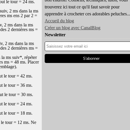
ut le tour = 24 ms.
trouverez ici tout ce qu'il faut savoir pour
suiv, 2 ms dans la ms
apprendre à crocheter ces adorables peluches..
ères ms ens 2 par 2 =
Accueil du blog
, 2 ms dans la ms
Créer un blog avec CanalBlog
 des 2 dernières ms =
Newsletter
v, 2 ms dans la ms
 des 2 dernières ms =
la ms suiv*, répéter
res ms = 48 ms. Placer
semblage).
t le tour = 42 ms.
t le tour = 36 ms.
t le tour = 30 ms.
t le tour = 24 ms.
t le tour = 18 ms.
 le tour = 12 ms. Ne