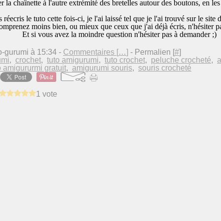
r la chaînette à l'autre extrémité des bretelles autour des boutons, en les
s réecris le tuto cette fois-ci, je l'ai laissé tel que je l'ai trouvé sur le sit
omprenez moins bien, ou mieux que ceux que j'ai déjà écris, n'hésiter p
Et si vous avez la moindre question n'hésiter pas à demander ;)
o-gurumi à 15:34 -
Commentaires [
…
]
- Permalien [
#
]
umi
,
crochet
,
tuto amigurumi
,
tuto crochet
,
peluche crocheté
,
a
o amigururmi gratuit
,
amigurumi souris
,
souris crocheté
1 vote