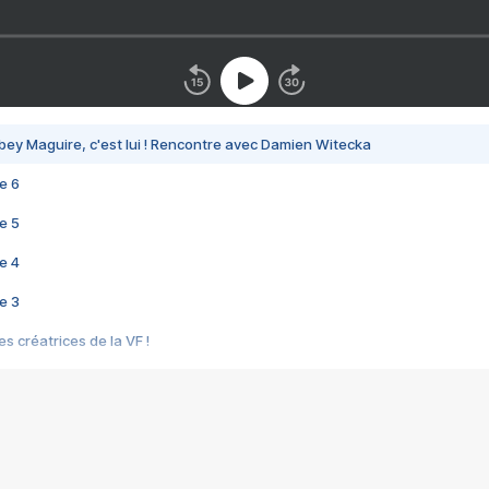
bey Maguire, c'est lui ! Rencontre avec Damien Witecka
e 6
e 5
e 4
e 3
s créatrices de la VF !
e 2
e 1
e Mektoub My Love arrive enfin ! Rencontre avec Shaïn Boumedine et Sal