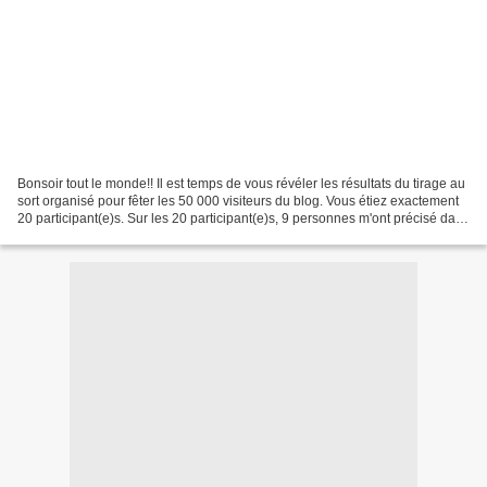
Bonsoir tout le monde!! Il est temps de vous révéler les résultats du tirage au
sort organisé pour fêter les 50 000 visiteurs du blog. Vous étiez exactement
20 participant(e)s. Sur les 20 participant(e)s, 9 personnes m'ont précisé dans
leurs commentaires...