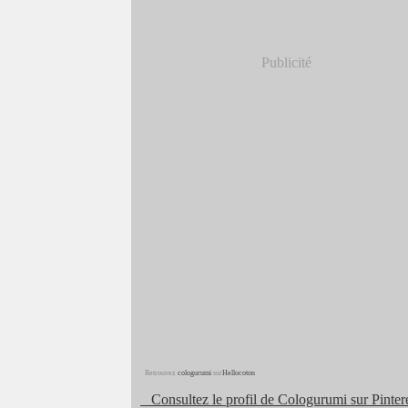
Publicité
Retrouvez
cologurumi
sur
Hellocoton
Consultez le profil de Cologurumi sur Pintere