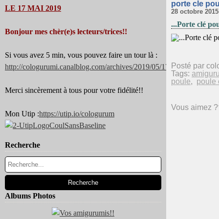
porte cle pou
LE 17 MAI 2019
28 octobre 2015
...Porte clé pou
Bonjour mes chèr(e)s lecteurs/trices!!
Si vous avez 5 min, vous pouvez faire un tour là :
Posté par col
http://cologurumi.canalblog.com/archives/2019/05/17/37344180.html
Tags:
amigur
poule
,
poule 
Merci sincèrement à tous pour votre fidélité!!
Vous aimez ?
Mon Utip :
https://utip.io/cologurum
Recherche
Albums Photos