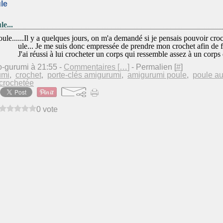
le
le...
...Il y a quelques jours, on m'a demandé si je pensais pouvoir cro
ule... Je me suis donc empressée de prendre mon crochet afin de fa
J'ai réussi à lui crocheter un corps qui ressemble assez à un corps 
o-gurumi à 21:55 -
Commentaires [
…
]
- Permalien [
#
]
umi
,
crochet
,
porte-clés amigurumi
,
amigurumi poule
,
poule au
crochetée
0 vote