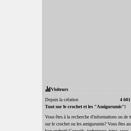
Visiteurs
Depuis la création
4 601
Tout sur le crochet et les "Amigurumis"!
Vous êtes à la recherche d'informations ou de t
sur le crochet ou les amigurumis? Vous êtes au
bon endroit! Conseils, techniques, tutos, vous