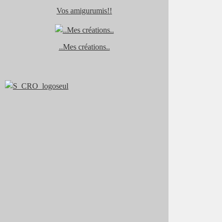
Vos amigurumis!!
..Mes créations..