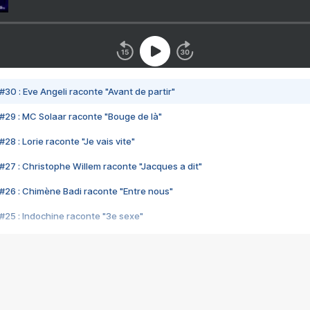
#30 : Eve Angeli raconte "Avant de partir"
#29 : MC Solaar raconte "Bouge de là"
28 : Lorie raconte "Je vais vite"
#27 : Christophe Willem raconte "Jacques a dit"
#26 : Chimène Badi raconte "Entre nous"
#25 : Indochine raconte "3e sexe"
#24 : Zaho raconte "C'est chelou"
#23 : Patrick Bruel raconte "Au café des délices"
#22 : Kyo raconte "Le chemin"