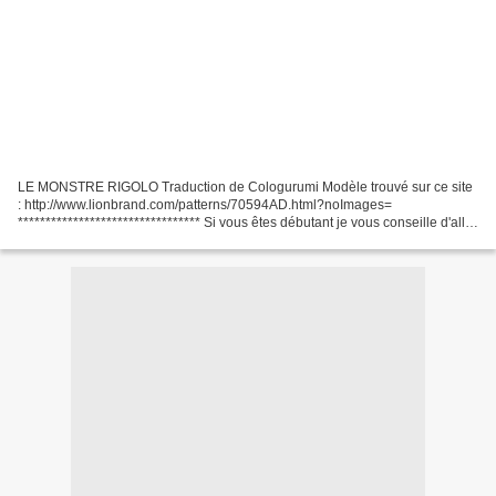
LE MONSTRE RIGOLO Traduction de Cologurumi Modèle trouvé sur ce site
: http://www.lionbrand.com/patterns/70594AD.html?noImages=
********************************* Si vous êtes débutant je vous conseille d'aller
jeter un coup d'oeil vers la page que j'ai...