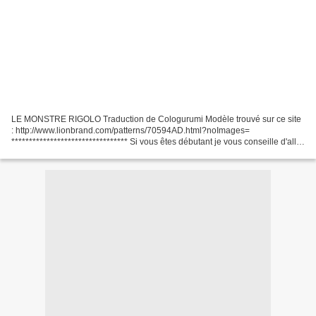
LE MONSTRE RIGOLO Traduction de Cologurumi Modèle trouvé sur ce site
: http://www.lionbrand.com/patterns/70594AD.html?noImages=
********************************* Si vous êtes débutant je vous conseille d'aller
jeter un coup d'oeil vers la page que j'ai...