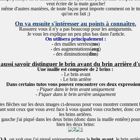
veut écrire de la main gauche!
re même d'autres manières, de toute façon peut importe comment on le tient
qu'on en fait ;)
On va ensuite s'intéresser au points à connaître.
Rassurez vous il n'y a pas beaucoup pour les amigurumis.
Je vous les explique un peu plus bas dans l'article.
On utilisera principalement :
- des mailles serrées(
ms
)
- des augmentations(
aug
)
- des diminutions(
dim
)
t aussi savoir distinguer le brin avant du brin arrière d'
Une maille est composée de 2 brins :
- Le brin avant
- Le brin arrière
Dans certains tutos vous pouvez rencontrer ces deux expression
- Piquer dans le brin avant uniquement
- Piquer dans le brin arrière uniquement
 des flèches sur les deux images ci-dessous pour vous montrer comment le
ant
sont ceux que vous avez
face à vous
quand vous crocheter, donc c
les
brins arrières
.
 gauche j'ai piqué dans les deux brins (donc dans la maille entière) pou
bien les deux brins:
 A
, on voit que j'ai piqué uniquement dans le
brin avant
, le brin arri