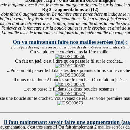
Exemple : Rg 1 - 6 ms dans un cercle magique
rcle magique avec 6 ms, je mets un marqueur de maille sur la boucle qui
Rg 2 - augmentations x6 (12)
je dois faire 6 augmentations. Le nombre entre parenthèse m'indique le
la fin du rang. Je fais donc 6 augmentations. Si je n'ai pas fais d'erreur,
s, on doit se retrouver avec le marqueur de maille dans la maille suiv
l'enlever et le remettre sur la boucle qui est sur le crochet, et ainsi de su
La maille avec le trombone est toujours la première maille du rang sui
On va maintenant faire nos mailles serrées (ms) :
(ici je fais des ms, mais on peu aussi faire des demi-brides, des brides, etc...)
On va piquer le crochet dans la 1ère maille :
On fait un jeté, c'est à dire qu'on passe le fil sur le crochet... :
...Puis on fait passer le fil dans les deux premiers brins sur le croche
Il nous reste donc 2 boucles sur le crochet. On refait un jeté... :
...et on passe le fil dans les deux boucles restantes :
este une boucle sur le crochet. Vous venez de réaliser votre première mai
Il faut maintenant savoir faire une augmentation (aug
 augmentation, c'est très simple! On fait simplement 2
mailles serrées
da