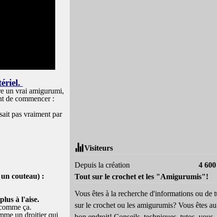
ériel.
ire un vrai amigurumi,
ant de commencer :
 sait pas vraiment par
Visiteurs
Depuis la création
4 600
 un couteau) :
Tout sur le crochet et les "Amigurumis"!
Vous êtes à la recherche d'informations ou de t
lus à l'aise.
sur le crochet ou les amigurumis? Vous êtes au
 comme ça.
mme un droitier qui
bon endroit! Conseils, techniques, tutos, vous