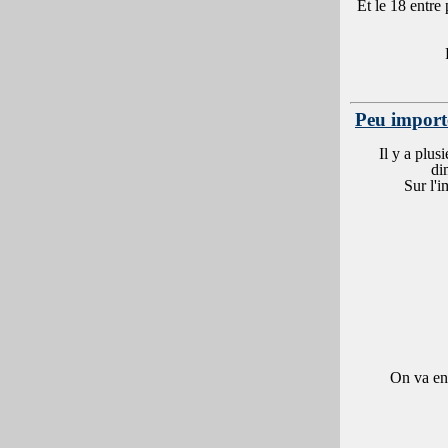
Et le 18 entre
Peu importe
Il y a plus
di
Sur l'i
On va ens