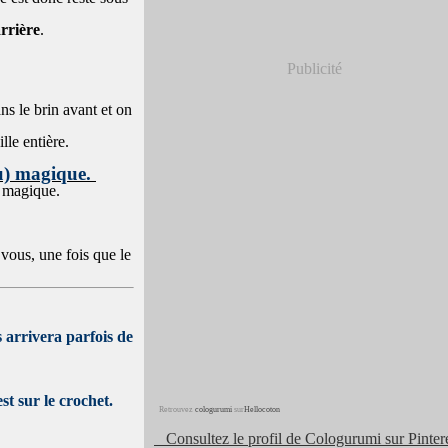
rrière
.
Publicité
ns le brin avant et on
lle entière.
au) magique.
e magique.
 vous, une fois que le
s arrivera parfois de
t sur le crochet.
Retrouvez
cologurumi
sur
Hellocoton
Consultez le profil de Cologurumi sur Pintere