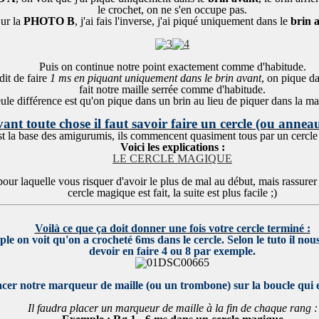
le crochet, on ne s'en occupe pas.
ur la
PHOTO B
, j'ai fais l'inverse, j'ai piqué uniquement dans le
brin a
Puis on continue notre point exactement comme d'habitude.
dit de faire
1 ms en piquant uniquement dans le brin avant
, on pique da
fait notre maille serrée comme d'habitude.
ule différence est qu'on pique dans un brin au lieu de piquer dans la mai
ant toute chose il faut savoir faire un cercle (ou anne
st la base des amigurumis, ils commencent quasiment tous par un cercl
Voici les explications :
LE CERCLE MAGIQUE
pour laquelle vous risquer d'avoir le plus de mal au début, mais rassurer
cercle magique est fait, la suite est plus facile ;)
Voilà ce que ça doit donner une fois votre cercle terminé :
le on voit qu'on a crocheté 6ms dans le cercle. Selon le tuto il nou
devoir en faire 4 ou 8 par exemple.
cer notre marqueur de maille (ou un trombone) sur la boucle qui es
Il faudra placer un marqueur de maille à la fin de chaque rang :