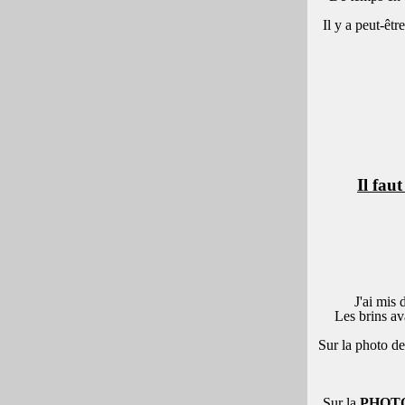
Il y a peut-êt
Il fau
J'ai mis
Les
brins av
Sur la photo de
Sur la
PHOTO