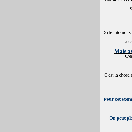
S
Si le tuto nous 
La se
Mais av
C'e
C'est la chose 
Pour cet exemp
On peut pla