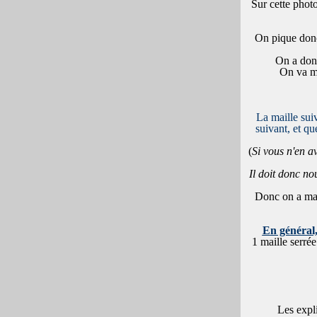
Sur cette photo
On pique donc 
On a donc
On va ma
La maille sui
suivant, et qu
(
Si vous n'en av
Il doit donc n
Donc on a main
En général,
1 maille serrée
Les expli