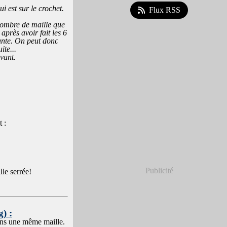
 est sur le crochet.
Flux RSS
 nombre de maille que
 après avoir fait les 6
ante. On peut donc
ite...
vant.
t :
Publicité
lle serrée!
) :
ns une même maille.