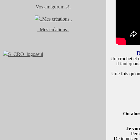
Vos amigurumis!!
..Mes créations..
D
Un crochet et u
il faut qua
Une fois qu'on 
Ou alor
Je vou
Pers
De temps en t