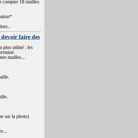
ir compter 18 mailles
tation*
ser...
 devoir faire des
plus utilisé : les
 terminé.
nes mailles...
aille.
ille.
me sur la photo)
r...