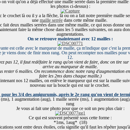
 on voit qu'on a déjà effectué une maille serrée dans la première maille (
les photos ci-dessus) :
le crochet là ou il y a la flèche, là ou on a fait notre première maille ser
une
maille serrée
dans cette même maille.
 fait deux mailles serrées dans une même maille, ce qui nous donne u
intenant faire la même chose dans les 5 mailles suivantes, on aura donc
augmentations.
On se retrouve maintenant avec 12 mailles :
vante est celle avec le marqueur de maille, ça m'indique que c
'est la pr
e je viens donc de finir mon rang. On peut recompter nos mailles pour vé
12.
ez pas 12, il faut redéfaire le rang qu'on vient de faire, donc on tire sur 
arrive au marqueur de maille.
ous rester 6 mailles. On recommence donc notre rang d'augmentation en
faire les 2ms dans chaque maille.)
tenant nos 12 mailles, on enlève le marqueur qui est sur la maille suiva
nouveau sur la boucle qui est sur le crochet.
 pour les 3/4 des amigurumis, après le 2e rang qu'on vient de termine
 (ms), 1 augmentation (aug), 1 maille serrée (ms), 1 augmentation (aug), 
rang
Je vous ai fait une photo pour que ce soit un peu plus clair :
Ce qui est souvent présenté sous cette forme :
*1ms, 1aug* (18)
cations sont entre deux étoiles, cela signifie qu'il faut les répéter jusqu'à