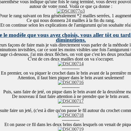
 parenthèse vous indique qu'une fois le rang terminé, vous devez pouvo
autour de votre rond. Voilà ce que ça donne :
Pour le rang suivant on fera généralement *2 mailles serrées, 1 augmen
Ce qui nous donnera 24 mailles à la fin du rang.
Et on continue selon les explications de l'amigurumi qu'on souhaite réali
 le modèle que vous avez choisis, vous aller tôt ou tard
diminutions.
ieurs façons de faire mais je vais directement vous parler de la méthode la 
minutions invisibles, car ce sont les moins visibles une fois l'amigurumi
mage ci-dessous, j'ai mis deux flèches, on voit que c'est les deux prochai
C'est de ces deux mailles dont on va s'occuper.
------------
En premier, on va piquer le crochet dans le brin avant de la première m
Attention, il faut bien piquer dans le brin avant seulement!
------------
Puis, sans faire de jeté, on pique dans le brin avant de la deuxième ma
De nouveau il faut faire attention à ne prendre que le brin avant.
------------
uite faire un jeté, (c'est à dire qu'on passe le fil autour du crochet com
------------
Et on passe ce fil dans les deux brins dans lesquels on venait de pique