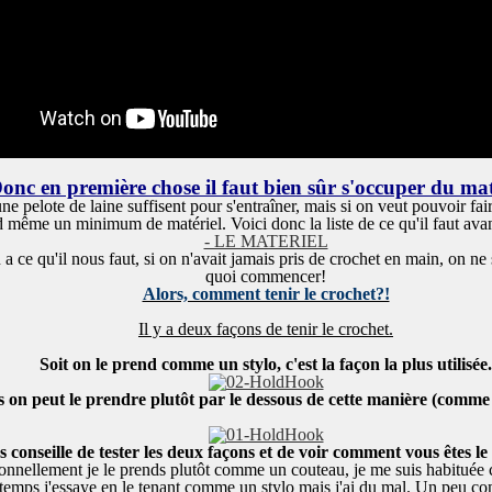
onc en première chose il faut bien sûr s'occuper du mat
ne pelote de laine suffisent pour s'entraîner, mais si on veut pouvoir fa
nd même un minimum de matériel. Voici donc la liste de ce qu'il faut av
- LE MATERIEL
a ce qu'il nous faut, si on n'avait jamais pris de crochet en main, on ne
quoi commencer!
Alors, comment tenir le crochet?!
Il y a deux façons de tenir le crochet
.
Soit on le prend comme un stylo, c'est la façon la plus utilisée.
s on peut le prendre plutôt par le dessous de cette manière (comme
s conseille de tester les deux façons et de voir comment vous êtes le p
onnellement je le prends plutôt comme un couteau, je me suis habituée
emps j'essaye en le tenant comme un stylo mais j'ai du mal. Un peu co