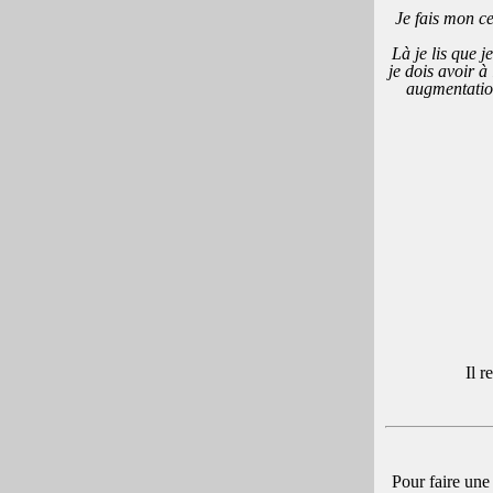
Je fais mon ce
Là je lis que 
je dois avoir à 
augmentation
Il r
Pour faire une