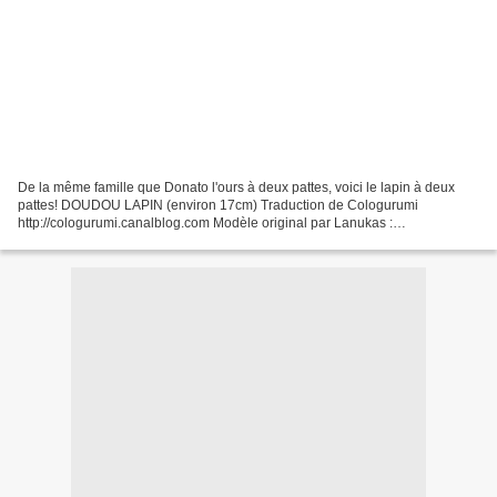
De la même famille que Donato l'ours à deux pattes, voici le lapin à deux
pattes! DOUDOU LAPIN (environ 17cm) Traduction de Cologurumi
http://cologurumi.canalblog.com Modèle original par Lanukas :
http://www.lanukas.com/2013/09/un-conejito-bipedo.html...