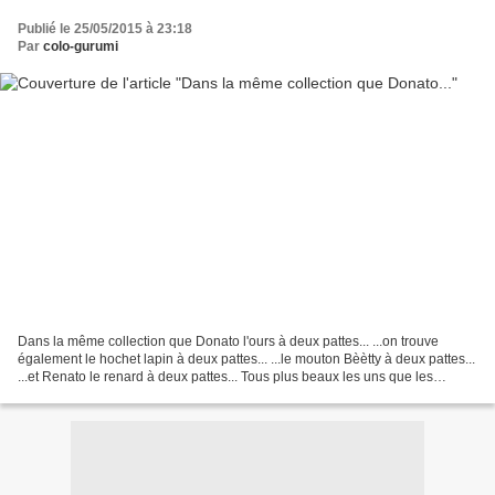
Publié le 25/05/2015 à 23:18
Par
colo-gurumi
Dans la même collection que Donato l'ours à deux pattes... ...on trouve
également le hochet lapin à deux pattes... ...le mouton Bèètty à deux pattes...
...et Renato le renard à deux pattes... Tous plus beaux les uns que les
autres!! J'adore cette collection!...