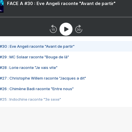
FACE A #30 : Eve Angeli raconte "Avant de partir"
#30 : Eve Angeli raconte "Avant de partir"
#29 : MC Solaar raconte "Bouge de là"
28 : Lorie raconte "Je vais vite"
#27 : Christophe Willem raconte "Jacques a dit"
#26 : Chimène Badi raconte "Entre nous"
#25 : Indochine raconte "3e sexe"
#24 : Zaho raconte "C'est chelou"
#23 : Patrick Bruel raconte "Au café des délices"
#22 : Kyo raconte "Le chemin"