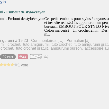
ylo
i - Embout de stylo/crayon
Ces petits embouts pour stylos / crayons so
et très vite réalisés! Ils apporteront un peu 
bureau... EMBOUT POUR STYLO Niveau f
Coton mercerisé - Un crochet 2mm - Des 
m...
o-gurumi à 19:23 -
Commentaires [
…
]
- Permalien [
#
]
umi
,
crochet
,
tuto amigurumi
,
tuto crochet
,
tuto amigurumi gratu
 crochet
,
tuto crochet gratuit
,
amigurumi ourson
,
accessoire au
1 vote