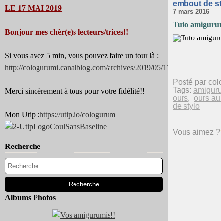
embout de st
LE 17 MAI 2019
7 mars 2016
Tuto amigurum
Bonjour mes chèr(e)s lecteurs/trices!!
Si vous avez 5 min, vous pouvez faire un tour là :
http://cologurumi.canalblog.com/archives/2019/05/17/37344180.html
Posté par col
Tags:
amigur
Merci sincèrement à tous pour votre fidélité!!
ours
,
ours au
de stylo
Mon Utip :
https://utip.io/cologurum
Vous aimez ?
Recherche
Albums Photos