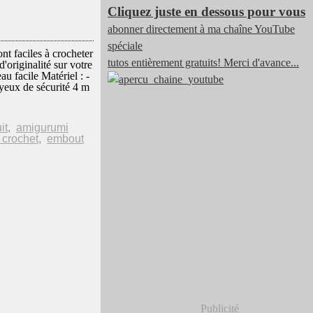
Cliquez juste en dessous pour vous
abonner directement à ma chaîne YouTube
spéciale
nt faciles à crocheter
tutos entièrement gratuits! Merci d'avance...
d'originalité sur votre
acile Matériel : -
yeux de sécurité 4 m
it
,
amigurumi
 crochet
,
embout
Publicité