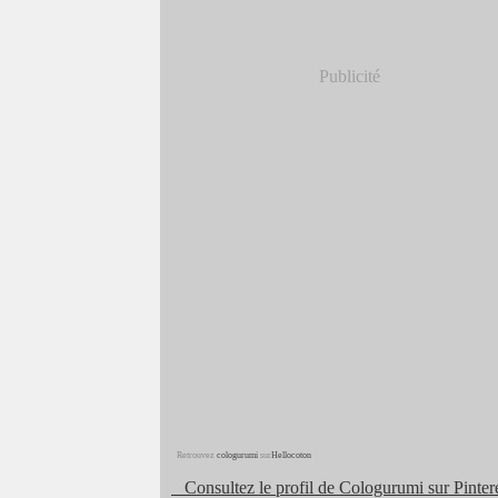
Publicité
Retrouvez
cologurumi
sur
Hellocoton
Consultez le profil de Cologurumi sur Pintere