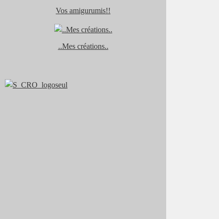
Vos amigurumis!!
..Mes créations..