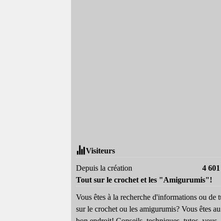
Visiteurs
Depuis la création
4 601
Tout sur le crochet et les "Amigurumis"!
Vous êtes à la recherche d'informations ou de t
sur le crochet ou les amigurumis? Vous êtes au
bon endroit! Conseils, techniques, tutos, vous