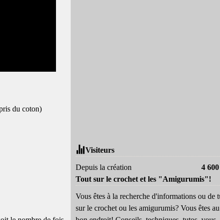
 pris du coton)
Visiteurs
Depuis la création
4 600
Tout sur le crochet et les "Amigurumis"!
Vous êtes à la recherche d'informations ou de t
sur le crochet ou les amigurumis? Vous êtes au
soit le nombre de fois
bon endroit! Conseils, techniques, tutos, vous