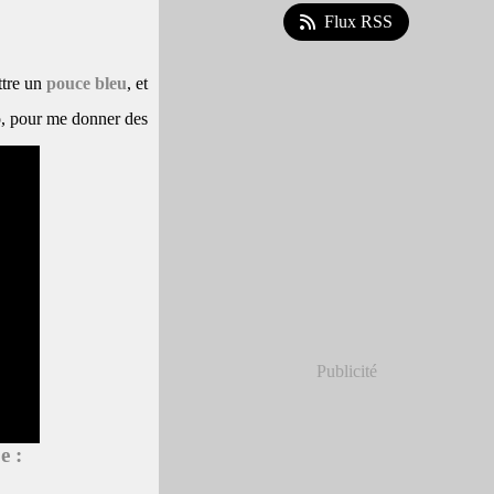
Flux RSS
ttre un
pouce bleu
, et
o, pour me donner des
Publicité
e :