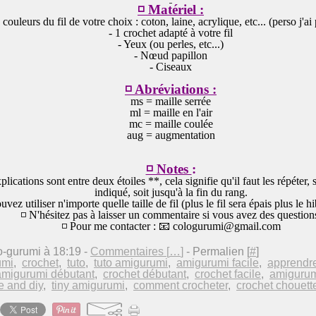
◽ Matériel :
 couleurs du fil de votre choix : coton, laine, acrylique, etc... (perso j'ai
- 1 crochet adapté à votre fil
- Yeux (ou perles, etc...)
- Nœud papillon
- Ciseaux
◽ Abréviations :
ms = maille serrée
ml = maille en l'air
mc = maille coulée
aug = augmentation
◽ Notes
:
lications sont entre deux étoiles **, cela signifie qu'il faut les répéter, 
indiqué, soit jusqu'à la fin du rang.
vez utiliser n'importe quelle taille de fil (plus le fil sera épais plus le 
◽ N'hésitez pas à laisser un commentaire si vous avez des question
◽ Pour me contacter : 📧 cologurumi@gmail.com
o-gurumi à 18:19 -
Commentaires [
…
]
- Permalien [
#
]
umi
,
crochet
,
tuto
,
tuto amigurumi
,
amigurumi facile
,
apprendre
amigurumi débutant
,
crochet débutant
,
crochet facile
,
amigurum
ie and diy
,
tiny amigurumi
,
comment crocheter
,
crochet chouett