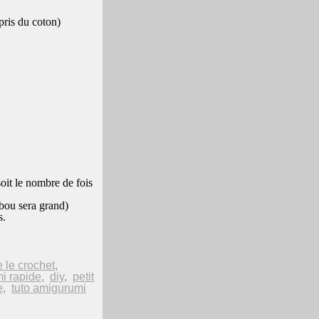
 pris du coton)
soit le nombre de fois
hibou sera grand)
s.
 le crochet
,
i rapide
,
diy
,
petit
e
,
tuto amigurumi