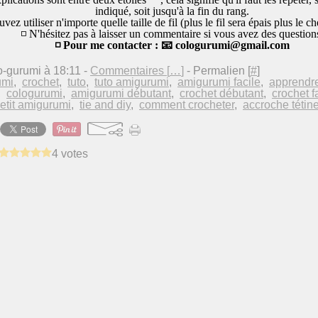
indiqué, soit jusqu'à la fin du rang.
vez utiliser n'importe quelle taille de fil (plus le fil sera épais plus le c
◽ N'hésitez pas à laisser un commentaire si vous avez des question
◽ Pour me contacter : 📧 cologurumi@gmail.com
o-gurumi à 18:11 -
Commentaires [
…
]
- Permalien [
#
]
umi
,
crochet
,
tuto
,
tuto amigurumi
,
amigurumi facile
,
apprendre
,
cologurumi
,
amigurumi débutant
,
crochet débutant
,
crochet f
etit amigurumi
,
tie and diy
,
comment crocheter
,
accroche tétin
4 votes