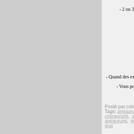
- 2 ou 3
- Quand des exp
- Vous pou
Posté par col
Tags:
amigur
cologurumi
,
amigurumi
,
t
grat