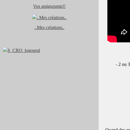
Vos amigurumis!!
..Mes créations..
- 2 ou 3
- Quand des exp