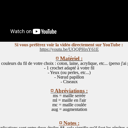
Si vous préférez voir la vidéo di
rectement sur YouTube :
https://youtu.be/UQQPHrsY61E
◽ Matériel :
 couleurs du fil de votre choix : coton, laine, acrylique, etc... (perso j'ai
- 1 crochet adapté à votre fil
- Yeux (ou perles, etc...)
- Nœud papillon
- Ciseaux
◽ Abréviations :
ms = maille serrée
ml = maille en l'air
mc = maille coulée
aug = augmentation
◽ Notes :
lications sont entre deux étoiles **, cela signifie qu'il faut les répéter, 