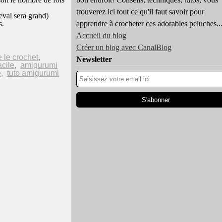
trouverez ici tout ce qu'il faut savoir pour
heval sera grand)
s.
apprendre à crocheter ces adorables peluches..
Accueil du blog
Créer un blog avec CanalBlog
 le crochet
,
Newsletter
acile
,
amigurumi
e
,
tuto amigurumi