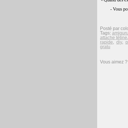
- Vous pou
Posté par col
Tags:
amigur
attache tétine
rapide
,
diy
,
p
gratu
Vous aimez ?