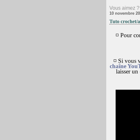
Vous aimez ?
10 novembre 20
Tuto crochet/a
◽ Pour con
◽ Si vous v
chaîne You
laisser u