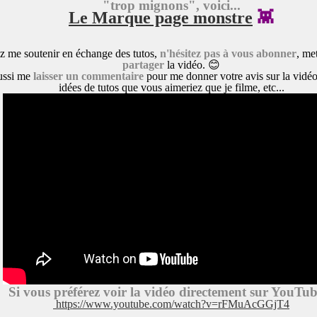
"trop mignons", voici...
Le Marque page monstre
👾
z me soutenir en échange des tutos,
n'hésitez pas à vous abonner
, me
partager
la vidéo. 😊
ussi me
laisser un commentaire
pour me donner votre avis sur la vidé
idées de tutos que vous aimeriez que je filme, etc...
Si vous préférez voir la vidéo di
rectement sur YouTub
https://www.youtube.com/watch?v=rFMuAcGGjT4