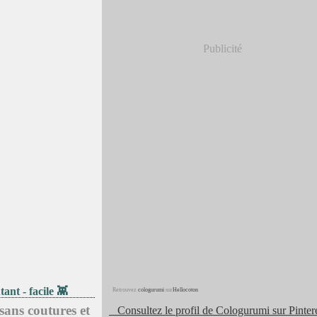
Publicité
ant - facile 👾
Retrouvez
cologurumi
sur
Hellocoton
sans coutures et
Consultez le profil de Cologurumi sur Pintere