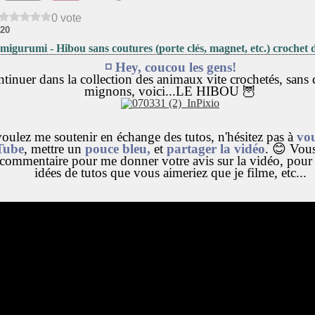
0 vote
20
migurumi - Hibou sans coutures (porte clés, magnet, etc.) crochet d
◽ Hey, coucou les gens!
tinuer dans la collection des animaux vite crochetés, sans 
mignons, voici...LE HIBOU 🦉
oulez me soutenir en échange des tutos, n'hésitez pas à
vou
Tube
, mettre un
pouce bleu,
et
partager la vidéo
. 😊 Vou
n commentaire pour me donner votre avis sur la vidéo, pou
idées de tutos que vous aimeriez que je filme, etc...