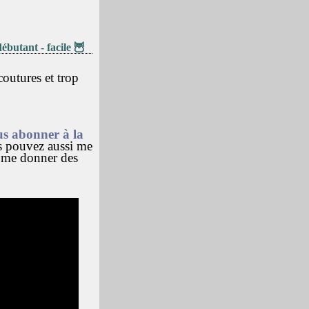
ébutant - facile 🦉
coutures et trop
s abonner à la
s pouvez aussi me
r me donner des