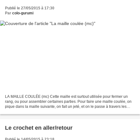
Publié le 27/05/2015 à 17:30
Par
colo-gurumi
LA MAILLE COULÉE (mc) Cette maille est surtout utilisée pour fermer un
rang, ou pour assembler certaines parties. Pour faire une maille coulée, on
pique dans la maille suivante, on fait un jeté, et on le passe à travers les
deux mailles. Voici des images...
Le crochet en aller/retour
Publié le 14/05/2015 à 23:18