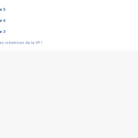
e 5
e 4
e 3
s créatrices de la VF !
e 2
e 1
e Mektoub My Love arrive enfin ! Rencontre avec Shaïn Boumedine et Sal
i : après Toni en famille
elle réalise le bouleversant Dites lui que je l'aime
ais ! Rencontre autour de Vie privée de Rebecca Zlotowski
 de Marguerite, Grave... Rencontre avec Ella Rumpf
 Les Rêveurs, un film intime sur la santé mentale