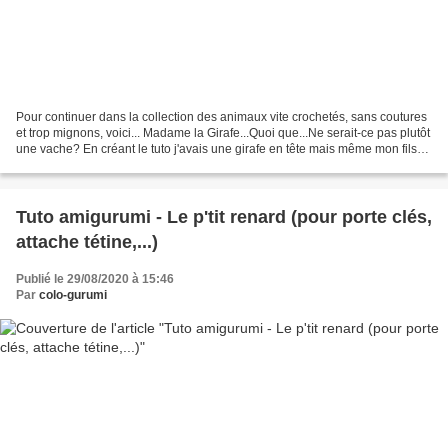
Pour continuer dans la collection des animaux vite crochetés, sans coutures
et trop mignons, voici... Madame la Girafe...Quoi que...Ne serait-ce pas plutôt
une vache? En créant le tuto j'avais une girafe en tête mais même mon fils
trouve qu'elle ressemble...
Tuto amigurumi - Le p'tit renard (pour porte clés,
attache tétine,...)
Publié le 29/08/2020 à 15:46
Par
colo-gurumi