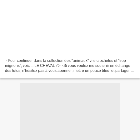
◽ Pour continuer dans la collection des "animaux" vite crochetés et "trop
mignons", voici... LE CHEVAL 🐴 ◽ Si vous voulez me soutenir en échange
des tutos, n'hésitez pas à vous abonner, mettre un pouce bleu, et partager la
vidéo. 😊 Vous pouvez aussi me...