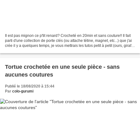
Il est pas mignon ce p'tit renard? Crocheté en 20min et sans couture!! Il fait
parti d'une collection de porte clés (ou attache tétine, magnet, etc...) que j'ai
crée il y a quelques temps, je vous mettrais les tutos petit à petit (ours, girafe,
panda,...
Tortue crochetée en une seule pièce - sans
aucunes coutures
Publié le 18/08/2020 à 15:44
Par
colo-gurumi