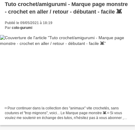
Tuto crochet/amigurumi - Marque page monstre
- crochet en aller / retour - débutant - facile 👾
Publié le 09/05/2021 à 18:19
Par
colo-gurumi
◽ Pour continuer dans la collection des "animaux" vite crochetés, sans
coutures et "trop mignons", voici... Le Marque page monstre 👾 ◽ Si vous
voulez me soutenir en échange des tutos, n'hésitez pas à vous abonner ,
mettre un pouce bleu , et partager la...