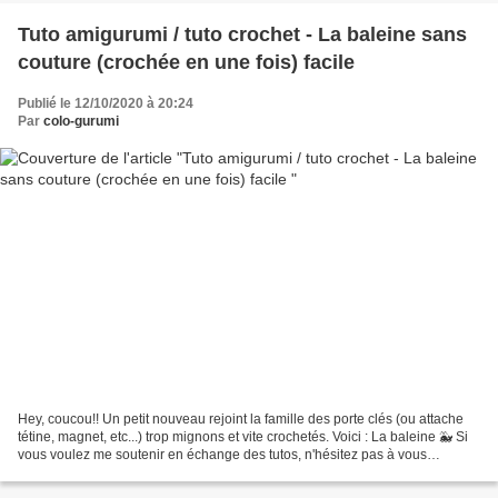
Tuto amigurumi / tuto crochet - La baleine sans
couture (crochée en une fois) facile
Publié le 12/10/2020 à 20:24
Par
colo-gurumi
Hey, coucou!! Un petit nouveau rejoint la famille des porte clés (ou attache
tétine, magnet, etc...) trop mignons et vite crochetés. Voici : La baleine 🐳 Si
vous voulez me soutenir en échange des tutos, n'hésitez pas à vous
abonner, mettre un pouce bleu,...