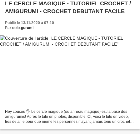
LE CERCLE MAGIQUE - TUTORIEL CROCHET /
AMIGURUMI - CROCHET DEBUTANT FACILE
Publié le 13/11/2020 à 07:10
Par
colo-gurumi
Hey coucou 🖐 Le cercle magique (ou anneau magique) est la base des
amigurumis! Après le tuto en photos, disponible ICI, voici le tuto en vidéo,
très détaillé pour que même les personnes n'ayant jamais tenu un crochet
de leur vie puissent y arriver. Quand...