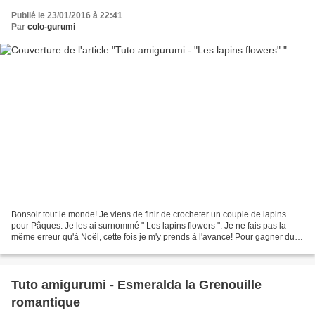
Publié le 23/01/2016 à 22:41
Par
colo-gurumi
Bonsoir tout le monde! Je viens de finir de crocheter un couple de lapins
pour Pâques. Je les ai surnommé " Les lapins flowers ". Je ne fais pas la
même erreur qu'à Noël, cette fois je m'y prends à l'avance! Pour gagner du
temps, je me suis aidé d'un...
Tuto amigurumi - Esmeralda la Grenouille
romantique