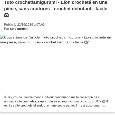
Tuto crochet/amigurumi - Lion crocheté en une
pièce, sans coutures - crochet débutant - facile
🦁
Publié le 22/10/2020 à 07:00
Par
colo-gurumi
◽ Hey, coucou tout le monde! ◽ Pour continuer dans la collection des
animaux vite crochetés, sans coutures et trop mignons, voici...LE LION 🦁 Il
est très vite crocheté et surtout en une seule partie, il n' y a absolument
aucune couture à faire. ◽ N'hésitez...