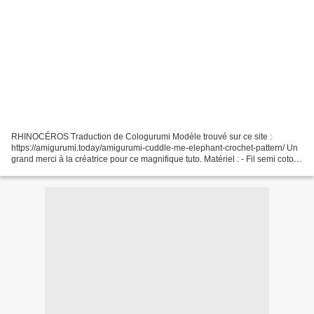
RHINOCÉROS Traduction de Cologurumi Modèle trouvé sur ce site :
https://amigurumi.today/amigurumi-cuddle-me-elephant-crochet-pattern/ Un
grand merci à la créatrice pour ce magnifique tuto. Matériel : - Fil semi coton
gris, rose, blanc, jaune et brun (Exemple...