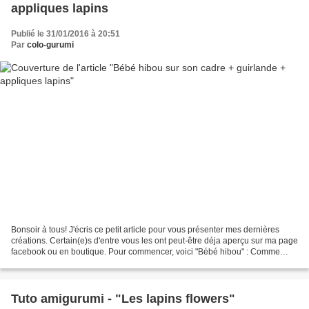
appliques lapins
Publié le 31/01/2016 à 20:51
Par
colo-gurumi
Bonsoir à tous! J'écris ce petit article pour vous présenter mes dernières
créations. Certain(e)s d'entre vous les ont peut-être déja aperçu sur ma page
facebook ou en boutique. Pour commencer, voici "Bébé hibou" : Comme
vous pouvez le voir il s'agit...
Tuto amigurumi - "Les lapins flowers"