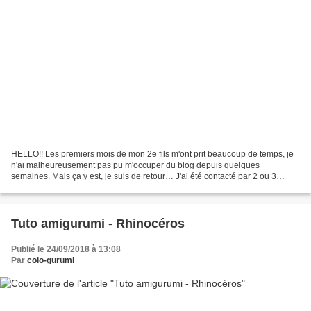
HELLO!! Les premiers mois de mon 2e fils m'ont prit beaucoup de temps, je
n'ai malheureusement pas pu m'occuper du blog depuis quelques
semaines. Mais ça y est, je suis de retour… J'ai été contacté par 2 ou 3
marques pour être en partenariat avec eux,...
Tuto amigurumi - Rhinocéros
Publié le 24/09/2018 à 13:08
Par
colo-gurumi