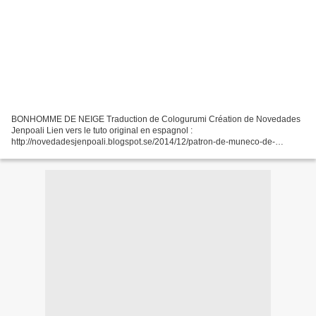
BONHOMME DE NEIGE Traduction de Cologurumi Création de Novedades
Jenpoali Lien vers le tuto original en espagnol :
http://novedadesjenpoali.blogspot.se/2014/12/patron-de-muneco-de-
nieve.html Matériel : - Coton ou laine - Crochet 3.5 mm - Yeux de sécurité...