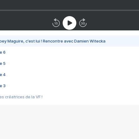
bey Maguire, c'est lui ! Rencontre avec Damien Witecka
e 6
e 5
e 4
e 3
s créatrices de la VF !
e 2
e 1
e Mektoub My Love arrive enfin ! Rencontre avec Shaïn Boumedine et Sal