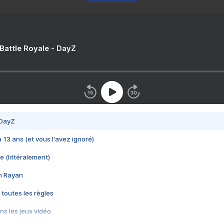
 Battle Royale - DayZ
 DayZ
 a 13 ans (et vous l'avez ignoré)
e (littéralement)
im Rayan
 toutes les règles
s les jeux vidéo