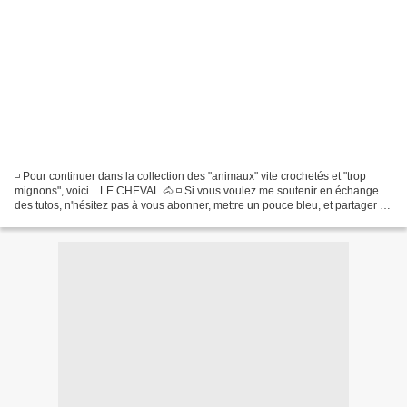
◽ Pour continuer dans la collection des "animaux" vite crochetés et "trop
mignons", voici... LE CHEVAL 🐴 ◽ Si vous voulez me soutenir en échange
des tutos, n'hésitez pas à vous abonner, mettre un pouce bleu, et partager la
vidéo. 😊 Vous pouvez aussi me...