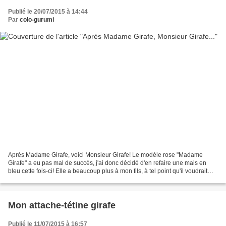
Publié le 20/07/2015 à 14:44
Par
colo-gurumi
Après Madame Girafe, voici Monsieur Girafe! Le modèle rose "Madame
Girafe" a eu pas mal de succès, j'ai donc décidé d'en refaire une mais en
bleu cette fois-ci! Elle a beaucoup plus à mon fils, à tel point qu'il voudrait
recommencer à prendre la tétine...
Mon attache-tétine girafe
Publié le 11/07/2015 à 16:57