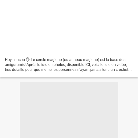
Hey coucou 🖐 Le cercle magique (ou anneau magique) est la base des
amigurumis! Après le tuto en photos, disponible ICI, voici le tuto en vidéo,
très détaillé pour que même les personnes n'ayant jamais tenu un crochet
de leur vie puissent y arriver. Quand...