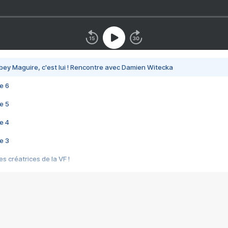
bey Maguire, c'est lui ! Rencontre avec Damien Witecka
e 6
e 5
e 4
e 3
s créatrices de la VF !
e 2
e 1
e Mektoub My Love arrive enfin ! Rencontre avec Shaïn Boumedine et Sal