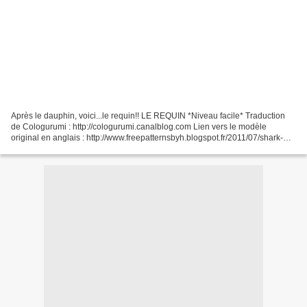
Après le dauphin, voici...le requin!! LE REQUIN *Niveau facile* Traduction
de Cologurumi : http://cologurumi.canalblog.com Lien vers le modèle
original en anglais : http://www.freepatternsbyh.blogspot.fr/2011/07/shark-
amigurumi.html Si vous préférez le...