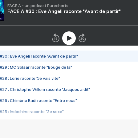
FACE A - un podcast Purecharts
FACE A #30 : Eve Angeli raconte "Avant de partir"
#30 : Eve Angeli raconte "Avant de partir"
#29 : MC Solaar raconte "Bouge de là"
28 : Lorie raconte "Je vais vite"
#27 : Christophe Willem raconte "Jacques a dit"
#26 : Chimène Badi raconte "Entre nous"
#25 : Indochine raconte "3e sexe"
#24 : Zaho raconte "C'est chelou"
#23 : Patrick Bruel raconte "Au café des délices"