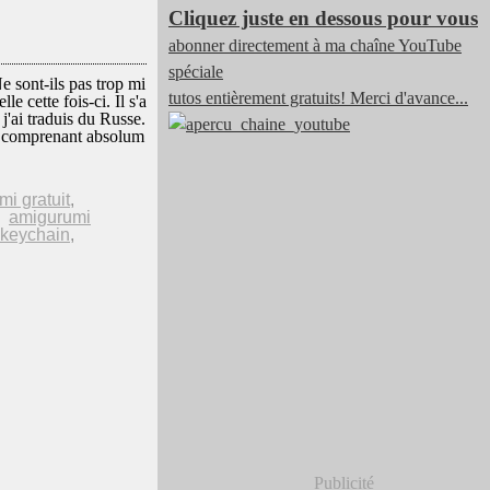
Cliquez juste en dessous pour vous
abonner directement à ma chaîne YouTube
spéciale
t-ils pas trop mi
tutos entièrement gratuits! Merci d'avance...
e cette fois-ci. Il s'a
'ai traduis du Russe.
 ne comprenant absolum
mi gratuit
,
,
amigurumi
 keychain
,
Publicité