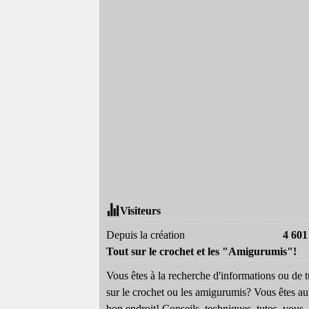
Visiteurs
Depuis la création
4 601
Tout sur le crochet et les "Amigurumis"!
Vous êtes à la recherche d'informations ou de t
sur le crochet ou les amigurumis? Vous êtes au
bon endroit! Conseils, techniques, tutos, vous