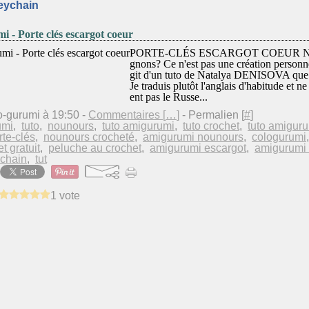
eychain
 - Porte clés escargot coeur
PORTE-CLÉS ESCARGOT COEUR Ne son
gnons? Ce n'est pas une création personnell
git d'un tuto de Natalya DENISOVA que j
Je traduis plutôt l'anglais d'habitude et
ent pas le Russe...
o-gurumi à 19:50 -
Commentaires [
…
]
- Permalien [
#
]
umi
,
tuto
,
nounours
,
tuto amigurumi
,
tuto crochet
,
tuto amiguru
te-clés
,
nounours crocheté
,
amigurumi nounours
,
cologurumi
t gratuit
,
peluche au crochet
,
amigurumi escargot
,
amigurumi
chain
,
tut
1 vote