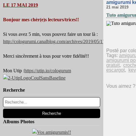
amigurumi k
LE 17 MAI 2019
21 mai 2019
Tuto amigurumi
Bonjour mes chèr(e)s lecteurs/trices!!
Si vous avez 5 min, vous pouvez faire un tour là :
http://cologurumi.canalblog.com/archives/2019/05/17/37344180.html
Posté par col
Tags:
amigur
Merci sincèrement à tous pour votre fidélité!!
amigurumi por
gratuit
,
croche
escargot
,
key
Mon Utip :
https://utip.io/cologurum
Vous aimez ?
Recherche
Albums Photos