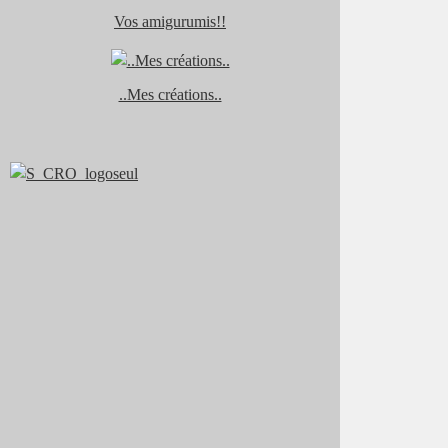
Vos amigurumis!!
..Mes créations..