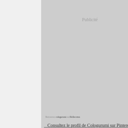
Publicité
Retrouvez
cologurumi
sur
Hellocoton
Consultez le profil de Cologurumi sur Pintere