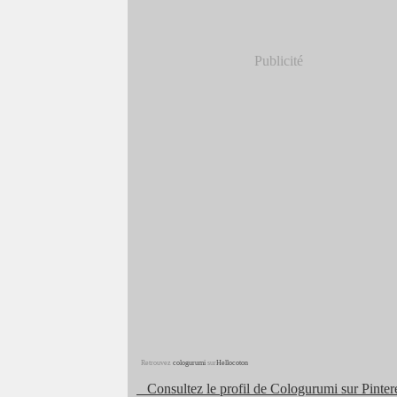
Publicité
Retrouvez
cologurumi
sur
Hellocoton
Consultez le profil de Cologurumi sur Pintere