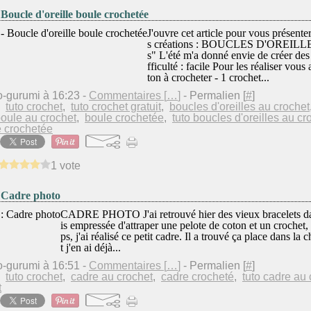
 Boucle d'oreille boule crochetée
J'ouvre cet article pour vous présent
s créations : BOUCLES D'OREILLES
s" L'été m'a donné envie de créer des
fficulté : facile Pour les réaliser vous
ton à crocheter - 1 crochet...
o-gurumi à 16:23 -
Commentaires [
…
]
- Permalien [
#
]
,
tuto crochet
,
tuto crochet gratuit
,
boucles d'oreilles au crochet
oule au crochet
,
boule crochetée
,
tuto boucles d'oreilles au cr
e crochetée
1 vote
: Cadre photo
CADRE PHOTO J'ai retrouvé hier des vieux bracelets dans
is empressée d'attraper une pelote de coton et un crochet,
ps, j'ai réalisé ce petit cadre. Il a trouvé ça place dans la
t j'en ai déjà...
o-gurumi à 16:51 -
Commentaires [
…
]
- Permalien [
#
]
,
tuto crochet
,
cadre au crochet
,
cadre crocheté
,
tuto cadre au 
t