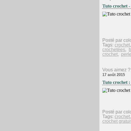
Tuto crochet -
Posté par col
Tags:
crochet
crochetées
,
b
crochet
,
perl
Vous aimez ?
17 août 2015
Tuto crochet 
Posté par col
Tags:
crochet
crochet gratui