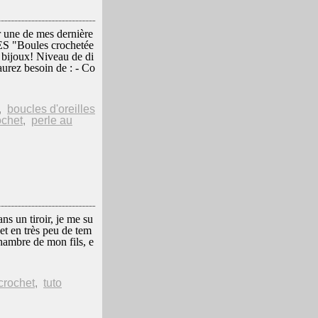
er une de mes dernière
 "Boules crochetée
 bijoux! Niveau de di
 aurez besoin de : - Co
,
boucles d'oreilles
ochet
,
perle au
 un tiroir, je me su
 et en très peu de tem
 chambre de mon fils, e
crochet
,
tuto