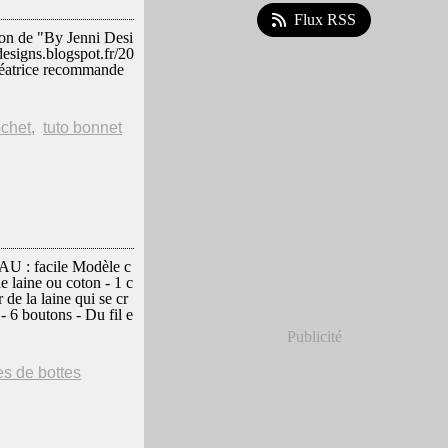
Flux RSS
n de "By Jenni Desi
idesigns.blogspot.fr/20
créatrice recommande
ochet
,
tuto bonnet
 facile Modèle c
e laine ou coton - 1 c
 de la laine qui se cr
 - 6 boutons - Du fil e
Publicité
es de bottes