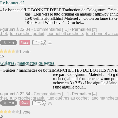
 Le bonnet elf
LE BONNET D'ELF Traduction de Cologurumi Créatio
gns" Lien vers le tuto original en anglais : http://byjenn
15/07/elfhatsforall.html Matériel : - Coton ou laine (la 
"Red Heart With Love" - Crochet...
o-gurumi à 22:34 -
Commentaires [
…
]
- Permalien [
#
]
chet
,
tuto crochet gratuit
,
bonnet elf crocheté
,
tuto bonnet au c
1 vote
15
 Guêtres / manchettes de bottes
MANCHETTES DE BOTTES NIVEAU :
rée par : Cologurumi Matériel : - 45 g d
rochet (j'ai utilisé un crochet 4 mm pour
ochète en 3 / 3.5) - Une aiguille à laine
t une aiguille pour...
o-gurumi à 22:54 -
Commentaires [
…
]
- Permalien [
#
]
chet
,
tuto crochet gratuit
,
tuto guêtres au cochet
,
tuto manchett
1 vote
15