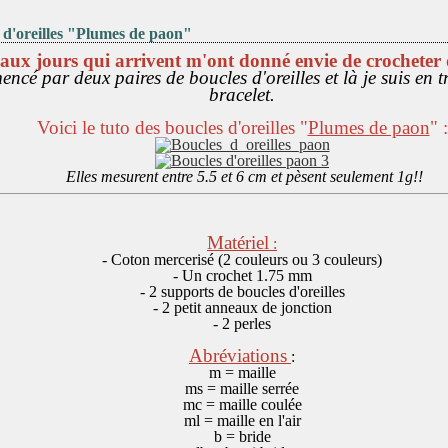
 d'oreilles "Plumes de paon"
aux jours qui arrivent m'ont donné envie de crocheter 
ncé par deux paires de boucles d'oreilles et là je suis en t
bracelet.
Voici le tuto des boucles d'oreilles "
Plumes de paon
" :
Elles mesurent entre 5.5 et 6 cm et pèsent seulement 1g!!
Matériel
:
- Coton mercerisé (2 couleurs ou 3 couleurs)
- Un crochet 1.75 mm
- 2 supports de boucles d'oreilles
- 2 petit anneaux de jonction
- 2 perles
Abréviations
:
m = maille
ms = maille serrée
mc = maille coulée
ml = maille en l'air
b = bride