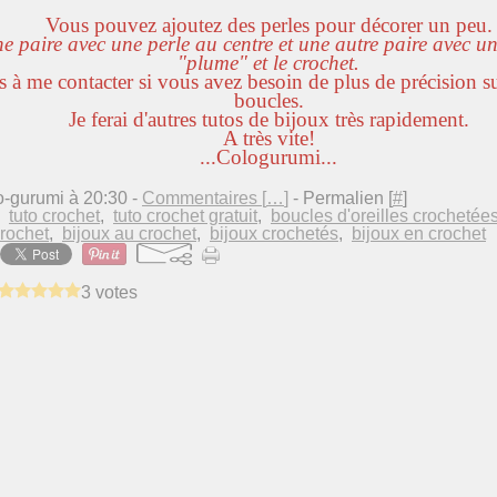
Vous pouvez ajoutez des perles pour décorer un peu.
une paire avec une perle au centre et une autre paire avec un
"plume" et le crochet.
s à me contacter si vous avez besoin de plus de précision s
boucles.
Je ferai d'autres tutos de bijoux très rapidement.
A très vite!
...Cologurumi...
o-gurumi à 20:30 -
Commentaires [
…
]
- Permalien [
#
]
,
tuto crochet
,
tuto crochet gratuit
,
boucles d'oreilles crochetée
crochet
,
bijoux au crochet
,
bijoux crochetés
,
bijoux en crochet
3 votes