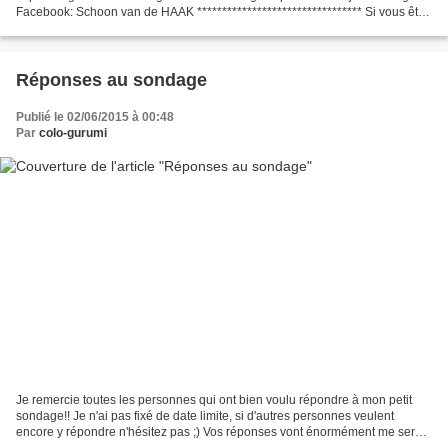
Facebook: Schoon van de HAAK ********************************* Si vous êtes
débutant je vous conseille d'aller jeter un coup...
Réponses au sondage
Publié le 02/06/2015 à 00:48
Par
colo-gurumi
Je remercie toutes les personnes qui ont bien voulu répondre à mon petit
sondage!! Je n'ai pas fixé de date limite, si d'autres personnes veulent
encore y répondre n'hésitez pas ;) Vos réponses vont énormément me servir