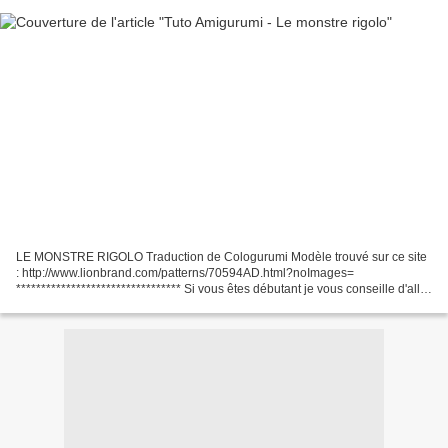
LE MONSTRE RIGOLO Traduction de Cologurumi Modèle trouvé sur ce site
: http://www.lionbrand.com/patterns/70594AD.html?noImages=
********************************* Si vous êtes débutant je vous conseille d'aller
jeter un coup d'oeil vers la page que j'ai...