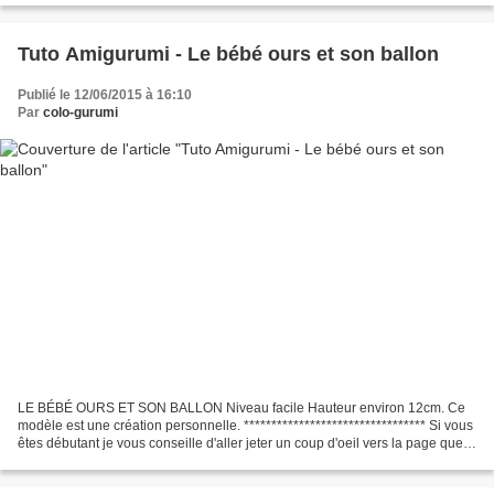
Tuto Amigurumi - Le bébé ours et son ballon
Publié le 12/06/2015 à 16:10
Par
colo-gurumi
LE BÉBÉ OURS ET SON BALLON Niveau facile Hauteur environ 12cm. Ce
modèle est une création personnelle. ********************************* Si vous
êtes débutant je vous conseille d'aller jeter un coup d'oeil vers la page que
j'ai crée spécialement pour...