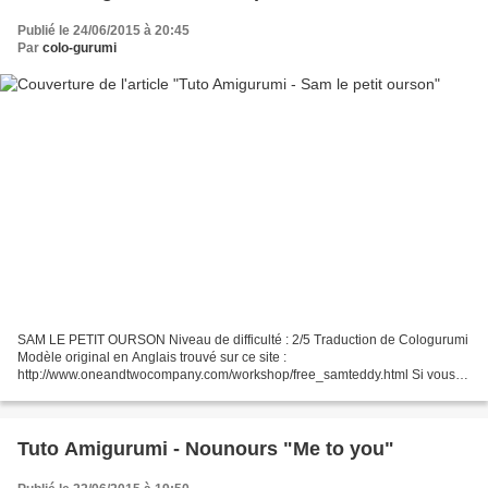
Publié le 24/06/2015 à 20:45
Par
colo-gurumi
SAM LE PETIT OURSON Niveau de difficulté : 2/5 Traduction de Cologurumi
Modèle original en Anglais trouvé sur ce site :
http://www.oneandtwocompany.com/workshop/free_samteddy.html Si vous
êtes débutant je vous conseille d'aller jeter un coup d'oeil vers...
Tuto Amigurumi - Nounours "Me to you"