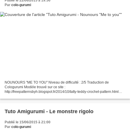
Publié le 22/06/2015 à 19:50
Par
colo-gurumi
NOUNOURS "ME TO YOU" Niveau de difficulté : 2/5 Traduction de
Cologurumi Modèle trouvé sur ce site :
http://freepatternsbyh.blogspot.fr/2014/10/tatty-teddy-crochet-pattern.html
********************************* Si vous êtes débutant je vous conseille...
Tuto Amigurumi - Le monstre rigolo
Publié le 15/06/2015 à 21:00
Par
colo-gurumi