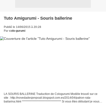
Tuto Amigurumi - Souris ballerine
Publié le 14/06/2015 à 20:28
Par
colo-gurumi
LA SOURIS BALLERINE Traduction de Cologurumi Modèle trouvé sur ce
site : http://novedadesjenpoali.blogspot.com.es/2014/04/patron-rata-
bailarina.html ********************************* Si vous êtes débutant je vous
conseille d'aller jeter un coup d'oeil...