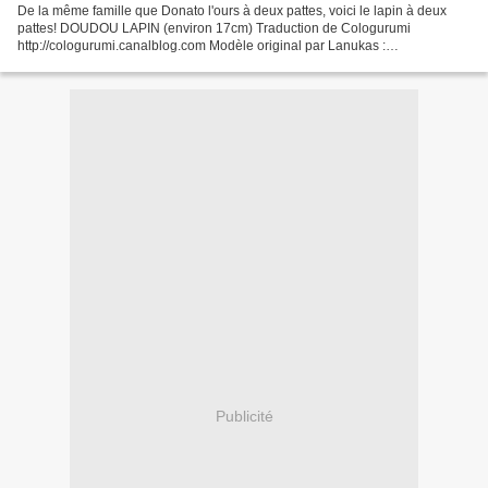
De la même famille que Donato l'ours à deux pattes, voici le lapin à deux
pattes! DOUDOU LAPIN (environ 17cm) Traduction de Cologurumi
http://cologurumi.canalblog.com Modèle original par Lanukas :
http://www.lanukas.com/2013/09/un-conejito-bipedo.html...
Publicité