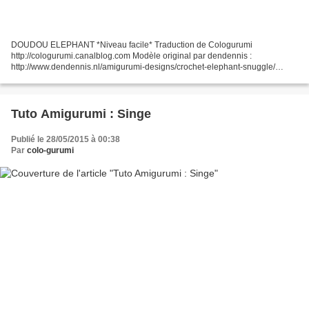
DOUDOU ELEPHANT *Niveau facile* Traduction de Cologurumi
http://cologurumi.canalblog.com Modèle original par dendennis :
http://www.dendennis.nl/amigurumi-designs/crochet-elephant-snuggle/
********************************* Si vous êtes débutant je vous...
Tuto Amigurumi : Singe
Publié le 28/05/2015 à 00:38
Par
colo-gurumi