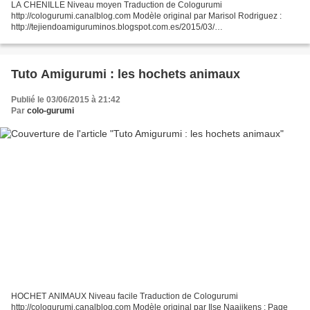
LA CHENILLE Niveau moyen Traduction de Cologurumi
http://cologurumi.canalblog.com Modèle original par Marisol Rodriguez :
http://tejiendoamiguruminos.blogspot.com.es/2015/03/
********************************* Si vous êtes débutant je vous conseille
d'aller...
Tuto Amigurumi : les hochets animaux
Publié le 03/06/2015 à 21:42
Par
colo-gurumi
HOCHET ANIMAUX Niveau facile Traduction de Cologurumi
http://cologurumi.canalblog.com Modèle original par Ilse Naaijkens : Page