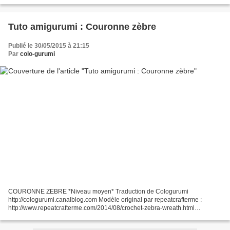
pour les prochains articles du...
Tuto amigurumi : Couronne zèbre
Publié le 30/05/2015 à 21:15
Par
colo-gurumi
COURONNE ZEBRE *Niveau moyen* Traduction de Cologurumi
http://cologurumi.canalblog.com Modèle original par repeatcrafterme :
http://www.repeatcrafterme.com/2014/08/crochet-zebra-wreath.html
********************************* Si vous êtes débutant je vous...