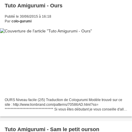
Tuto Amigurumi - Ours
Publié le 30/06/2015 à 16:18
Par
colo-gurumi
OURS Niveau facile (2/5) Traduction de Cologurumi Modèle trouvé sur ce
site : http://www.lionbrand.com/patterns/70586AD.html?ss=
********************************* Si vous êtes débutant je vous conseille d'aller
jeter un coup d'oeil vers la page que j'ai...
Tuto Amigurumi - Sam le petit ourson