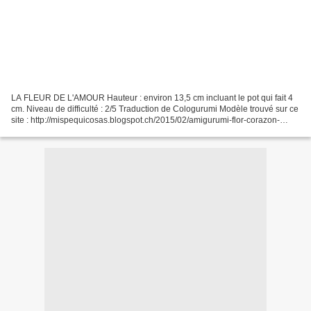
LA FLEUR DE L'AMOUR Hauteur : environ 13,5 cm incluant le pot qui fait 4
cm. Niveau de difficulté : 2/5 Traduction de Cologurumi Modèle trouvé sur ce
site : http://mispequicosas.blogspot.ch/2015/02/amigurumi-flor-corazon-
patron.html Matériel : - laine...