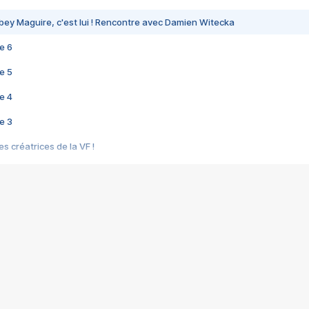
bey Maguire, c'est lui ! Rencontre avec Damien Witecka
e 6
e 5
e 4
e 3
s créatrices de la VF !
e 2
e 1
e Mektoub My Love arrive enfin ! Rencontre avec Shaïn Boumedine et Sal
i : après Toni en famille
elle réalise le bouleversant Dites lui que je l'aime
ais ! Rencontre autour de Vie privée de Rebecca Zlotowski