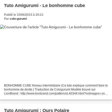
Tuto Amigurumi - Le bonhomme cube
Publié le 10/06/2015 à 20:21
Par
colo-gurumi
BONHOMME CUBE Niveau intermédiaire (Ce tuto explique comment faire le
bonhomme de droite.) Traduction de Cologurumi Modèle trouvé sur
LionBrand : http://www.lionbrand.com/patterns/L40348.html?noImages=;ss=
********************************* Si vous êtes...
Tuto Amigurumi : Ours Polaire