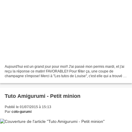
Aujourd'hui est un grand jour pour moi!! J'ai passé mon permis mardi, et j'ai
reçu la réponse ce matin! FAVORABLE!! Pour fêter ça, une coupe de
champagne s'impose! Merci à "Les tutos de Louise", c'est elle qui a trouvé ce
chouette tuto (qui tombe à pic)!!...
Tuto Amigurumi - Petit minion
Publié le 01/07/2015 à 15:13
Par
colo-gurumi