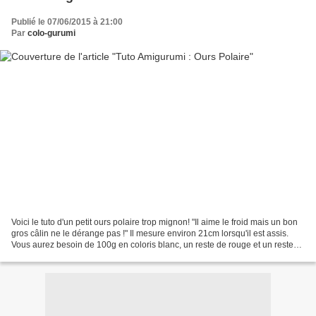
Publié le 07/06/2015 à 21:00
Par
colo-gurumi
Voici le tuto d'un petit ours polaire trop mignon! "Il aime le froid mais un bon
gros câlin ne le dérange pas !" Il mesure environ 21cm lorsqu'il est assis.
Vous aurez besoin de 100g en coloris blanc, un reste de rouge et un reste
de noir. Il se crochète...