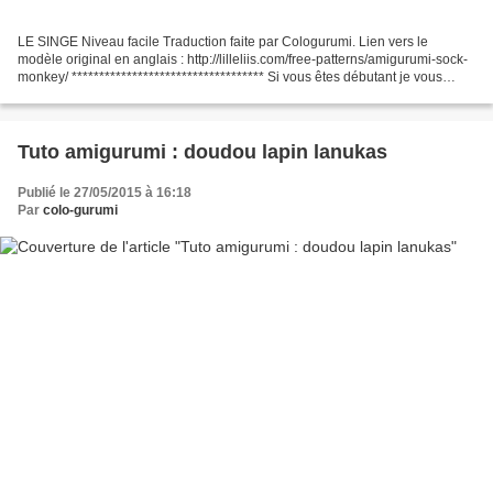
LE SINGE Niveau facile Traduction faite par Cologurumi. Lien vers le
modèle original en anglais : http://lilleliis.com/free-patterns/amigurumi-sock-
monkey/ *********************************** Si vous êtes débutant je vous
conseille d'aller jeter un coup...
Tuto amigurumi : doudou lapin lanukas
Publié le 27/05/2015 à 16:18
Par
colo-gurumi