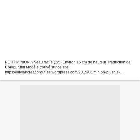
PETIT MINION Niveau facile (2/5) Environ 15 cm de hauteur Traduction de
Cologurumi Modèle trouvé sur ce site :
https://oliviartcreations.files.wordpress.com/2015/06/minion-plushie-
pattern.pdf ********************************* Si vous êtes débutant je...