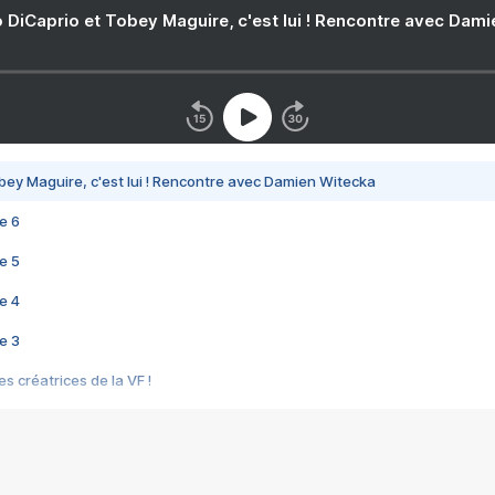
 DiCaprio et Tobey Maguire, c'est lui ! Rencontre avec Dam
bey Maguire, c'est lui ! Rencontre avec Damien Witecka
e 6
e 5
e 4
e 3
s créatrices de la VF !
e 2
e 1