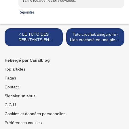
j'aime regarder les jolis ouvrages.
Répondre
< LE TUTO DES
Tuto crochet/amigurumi -
DEBUTANTS EN
Lion crocheté en une pièce,
AMIGURUMIS - VERSION
sans coutures - crochet
VIDEO
débutant - facile 🦁 >
Hébergé par Canalblog
Top articles
Pages
Contact
Signaler un abus
C.G.U.
Cookies et données personnelles
Préférences cookies