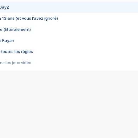
 DayZ
 a 13 ans (et vous l'avez ignoré)
e (littéralement)
im Rayan
 toutes les règles
s les jeux vidéo
us choquant de Rockstar ? - Le scandale BULLY
e plus moche de Steam
du RÊVE tourne au CAUCHEMAR
pendant 8 heures
it… à tort
umiliés par un jeu vidéo