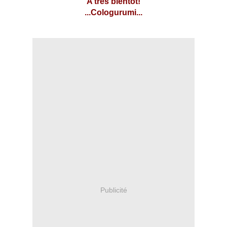
A très bientôt!
...Cologurumi...
Publicité