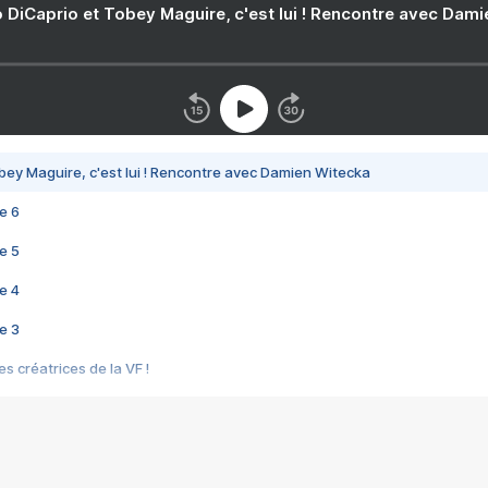
 DiCaprio et Tobey Maguire, c'est lui ! Rencontre avec Dam
bey Maguire, c'est lui ! Rencontre avec Damien Witecka
e 6
e 5
e 4
e 3
s créatrices de la VF !
e 2
e 1
e Mektoub My Love arrive enfin ! Rencontre avec Shaïn Boumedine et Sal