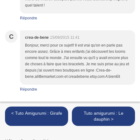
quel talent !
Répondre
C
crea-de-bene
15/09/2015 11:41
Bonjour, merci pour ce sujet!! Il est vrai qu'on en parle pas
encore assez. Grâce à mes enfants j'ai découvert les looms
comme tout le monde. J'ai ensuite vu qu'il y avait encore plus
de choses à faire que les bracelets. Je me suis prise au jeu et
depuis j'ai ouvert mes boutiques en ligne :Crea-de-
bene.alittlemarket.com et creadebene.etsy.com A bientôt
Répondre
< Tuto Amigurumi : Girafe
Tuto amigurumi : Le
dauphin >