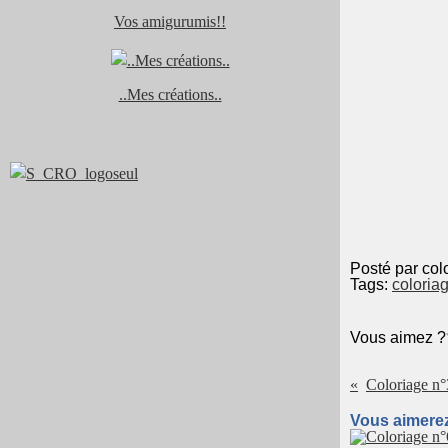
Vos amigurumis!!
..Mes créations..
Posté par col
Tags:
coloria
Vous aimez ?
Coloriage n
Vous aimerez