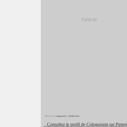
Publicité
Retrouvez
cologurumi
sur
Hellocoton
Consultez le profil de Cologurumi sur Pintere