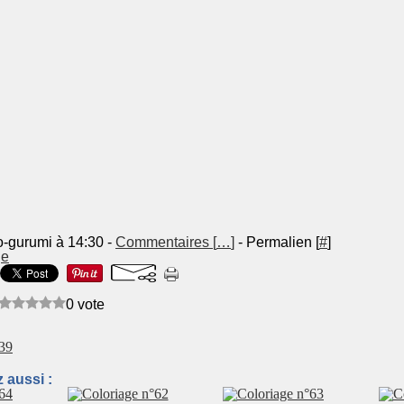
o-gurumi à 14:30 -
Commentaires [
…
]
- Permalien [
#
]
ge
0 vote
°39
 aussi :