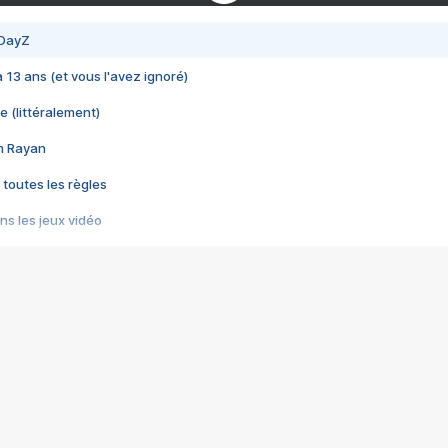
 DayZ
 a 13 ans (et vous l'avez ignoré)
e (littéralement)
im Rayan
 toutes les règles
s les jeux vidéo
us choquant de Rockstar ? - Le scandale BULLY
e plus moche de Steam
du RÊVE tourne au CAUCHEMAR
pendant 8 heures
it… à tort
umiliés par un jeu vidéo