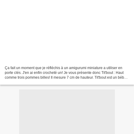
Ça fait un moment que je réfléchis à un amigurumi miniature a utiliser en
porte clés. J'en ai enfin crocheté un! Je vous présente donc Tit'bout : Haut
comme trois pommes billes! Il mesure 7 cm de hauteur. Tit'bout est un bébé
plein d'amour, il attends...