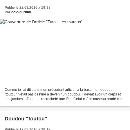
Publié le 22/03/2016 à 19:38
Par
colo-gurumi
Comme je l'ai dit dans mon précédent article , à la base mon doudou
"toutou" n'était pas destiné à devenir un doudou. Il devait avoir un corps et
des jambes... J'ai donc recrocheté une tête. Celui-ci à le museau brodé car
les petits nez que j'ai commandé...
Doudou "toutou"
Publié le 17/03/2016 à 20:12