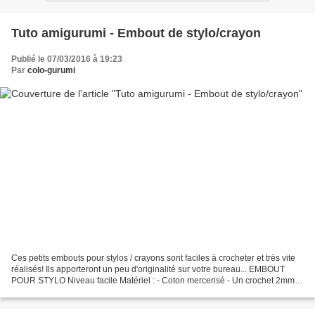
Tuto amigurumi - Embout de stylo/crayon
Publié le 07/03/2016 à 19:23
Par
colo-gurumi
Ces petits embouts pour stylos / crayons sont faciles à crocheter et très vite
réalisés! Ils apporteront un peu d'originalité sur votre bureau... EMBOUT
POUR STYLO Niveau facile Matériel : - Coton mercerisé - Un crochet 2mm -
Des yeux de sécurité 4 mm...