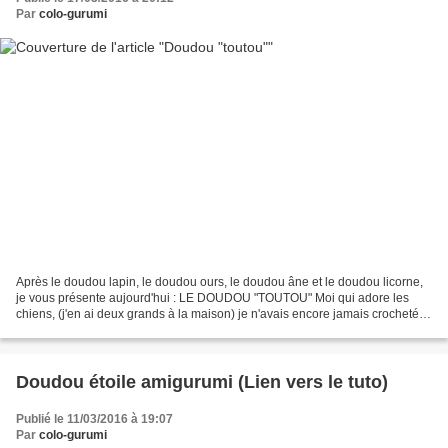
Par
colo-gurumi
Après le doudou lapin, le doudou ours, le doudou âne et le doudou licorne,
je vous présente aujourd'hui : LE DOUDOU "TOUTOU" Moi qui adore les
chiens, (j'en ai deux grands à la maison) je n'avais encore jamais crocheté
de chien! A la base il devait avoir...
Doudou étoile amigurumi (Lien vers le tuto)
Publié le 11/03/2016 à 19:07
Par
colo-gurumi