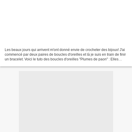
Les beaux jours qui arrivent m'ont donné envie de crocheter des bijoux! J'ai
commencé par deux paires de boucles d'oreilles et là je suis en train de finir
un bracelet. Voici le tuto des boucles d'oreilles "Plumes de paon" : Elles
mesurent entre 5.5 et...