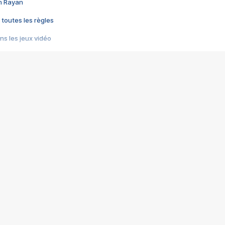
im Rayan
 toutes les règles
s les jeux vidéo
us choquant de Rockstar ? - Le scandale BULLY
e plus moche de Steam
du RÊVE tourne au CAUCHEMAR
pendant 8 heures
it… à tort
umiliés par un jeu vidéo
ire - Final Fantasy 8
ti un empire - Age of Empires
story DOFUS
tard, il crée l'un des pires jeux de tous les temps, MindsEye.