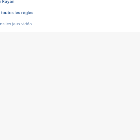
im Rayan
 toutes les règles
s les jeux vidéo
us choquant de Rockstar ? - Le scandale BULLY
e plus moche de Steam
du RÊVE tourne au CAUCHEMAR
pendant 8 heures
it… à tort
umiliés par un jeu vidéo
ire - Final Fantasy 8
ti un empire - Age of Empires
story DOFUS
tard, il crée l'un des pires jeux de tous les temps, MindsEye.