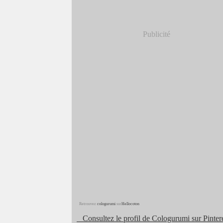
Publicité
Retrouvez
cologurumi
sur
Hellocoton
Consultez le profil de Cologurumi sur Pintere