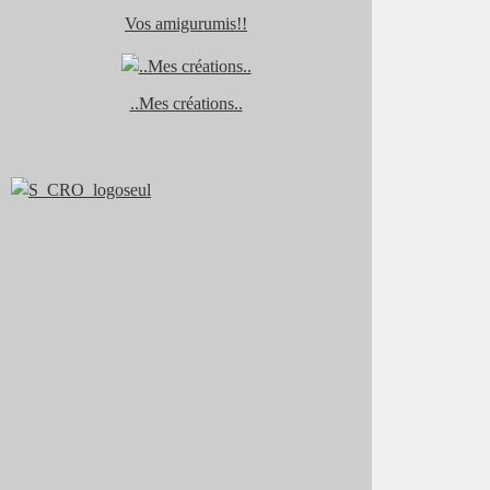
Vos amigurumis!!
..Mes créations..