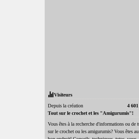
Visiteurs
Depuis la création
4 601
Tout sur le crochet et les "Amigurumis"!
Vous êtes à la recherche d'informations ou de t
sur le crochet ou les amigurumis? Vous êtes au
bon endroit! Conseils, techniques, tutos, vous