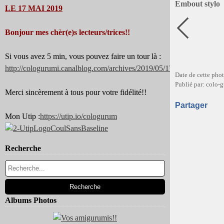
Embout stylo
LE 17 MAI 2019
Bonjour mes chèr(e)s lecteurs/trices!!
Si vous avez 5 min, vous pouvez faire un tour là :
http://cologurumi.canalblog.com/archives/2019/05/17/37344180.html
Date de cette pho
Publié par: colo-
Merci sincèrement à tous pour votre fidélité!!
Partager
Mon Utip :
https://utip.io/cologurum
Recherche
Albums Photos