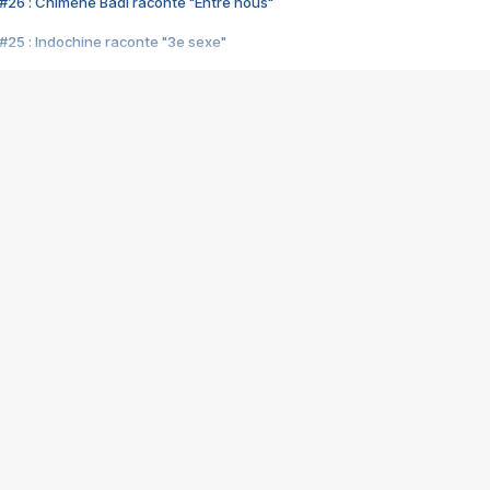
#26 : Chimène Badi raconte "Entre nous"
#25 : Indochine raconte "3e sexe"
#24 : Zaho raconte "C'est chelou"
#23 : Patrick Bruel raconte "Au café des délices"
#22 : Kyo raconte "Le chemin"
#21 : Nolwenn Leroy raconte "Cassé"
#20 : Patrick Hernandez raconte "Born to be alive"
#19 : Lorie raconte "Près de moi"
#18 : Michael Jones raconte "A nos actes manqués" (avec Jean-Jacque
#17 : Khaled raconte "Aïcha"
#16 : Corneille raconte "Parce qu'on vient de loin"
#15 : Indochine raconte "L'aventurier"
14 : Lorie raconte "Sur un air latino"